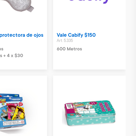
protectora de ojos
Vale Cabify $150
Art. 5.335
os
600 Metros
s + 4 x $30