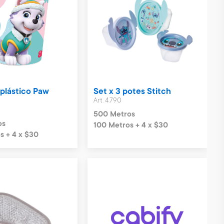
 plástico Paw
Set x 3 potes Stitch
Art. 4.790
500 Metros
os
100 Metros + 4 x $30
s + 4 x $30