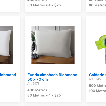
400 Metros
400 Metr
80 Metros + 4 x $25
80 Metros
Richmond
Funda almohada Richmond
Calderin
50 x 70 cm
Art. 1.146
Art. 5.178
500 Metr
400 Metros
100 Metro
80 Metros + 4 x $25