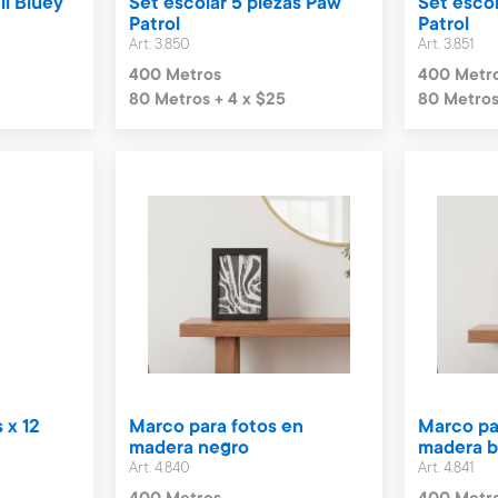
il Bluey
Set escolar 5 piezas Paw
Set escol
Patrol
Patrol
Art. 3.850
Art. 3.851
400 Metros
400 Metr
80 Metros + 4 x $25
80 Metros
 x 12
Marco para fotos en
Marco pa
madera negro
madera b
Art. 4.840
Art. 4.841