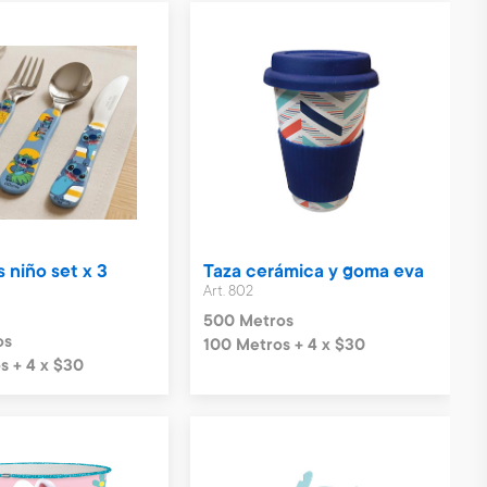
 niño set x 3
Taza cerámica y goma eva
Art. 802
500 Metros
os
100 Metros + 4 x $30
s + 4 x $30