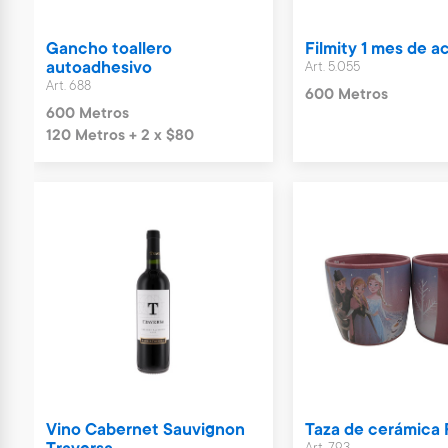
Gancho toallero
Filmity 1 mes de 
autoadhesivo
Art. 5.055
Art. 688
600 Metros
600 Metros
120 Metros + 2 x $80
Vino Cabernet Sauvignon
Taza de cerámica 