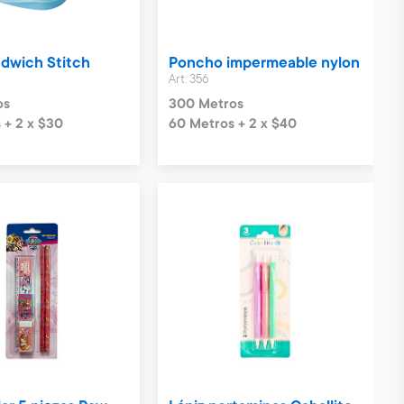
ndwich Stitch
Poncho impermeable nylon
Art. 356
os
300 Metros
 + 2 x $30
60 Metros + 2 x $40