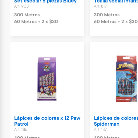
Set escolar 5 piezas Bluey
Toalla social infant
Art. 903
Art. 817
300 Metros
300 Metros
60 Metros + 2 x $30
60 Metros + 2 x $30
Lápices de colores x 12 Paw
Lápices de colores
Patrol
Spiderman
Art. 186
Art. 187