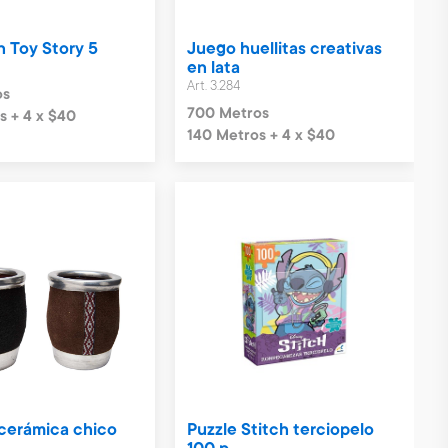
 Toy Story 5
Juego huellitas creativas
en lata
Art. 3.284
os
700 Metros
s + 4 x $40
140 Metros + 4 x $40
cerámica chico
Puzzle Stitch terciopelo