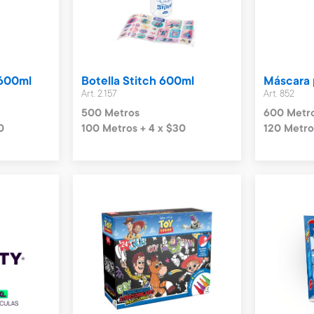
 600ml
Botella Stitch 600ml
Máscara 
Art. 2.157
Art. 852
500 Metros
600 Metr
0
100 Metros + 4 x $30
120 Metro