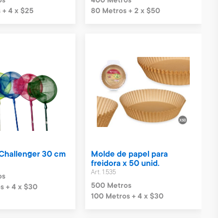
os
400 Metros
 + 4 x $25
80 Metros + 2 x $50
 Challenger 30 cm
Molde de papel para
freidora x 50 unid.
Art. 1.535
os
500 Metros
s + 4 x $30
100 Metros + 4 x $30