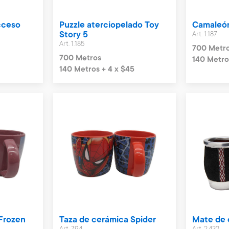
acceso
Puzzle aterciopelado Toy
Camaleón
Story 5
Art. 1.187
Art. 1.185
700 Metr
700 Metros
140 Metro
140 Metros + 4 x $45
Frozen
Taza de cerámica Spider
Mate de 