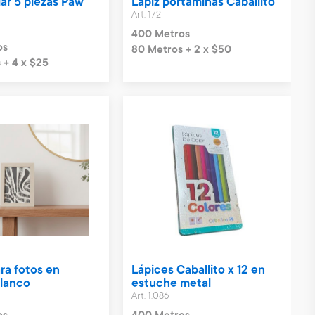
ar 5 piezas Paw
Lápiz portaminas Caballito
Art. 172
400 Metros
os
80 Metros + 2 x $50
 + 4 x $25
ra fotos en
Lápices Caballito x 12 en
lanco
estuche metal
Art. 1.086