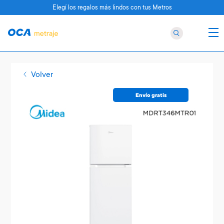
Elegí los regalos más lindos con tus Metros
Volver
Envío gratis