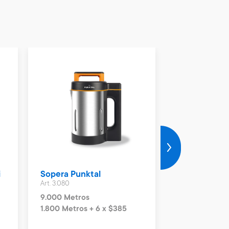
i
Sopera Punktal
Sopera Cuor
Art. 3.080
Art. 3.303
9.000 Metros
8.600 Metros
1.800 Metros + 6 x $385
860 Metros + 