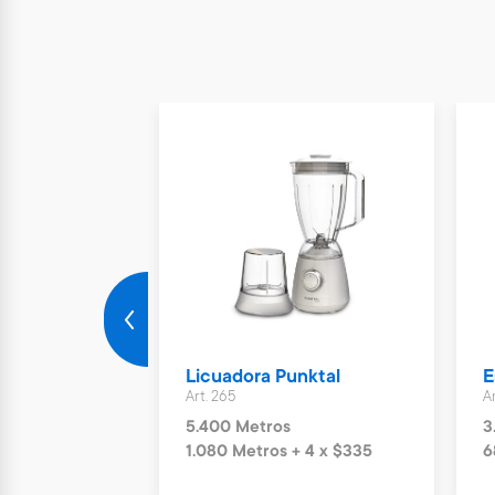
Midea
Licuadora Punktal
E
Art. 265
A
5.400 Metros
3
6 x $420
1.080 Metros + 4 x $335
6