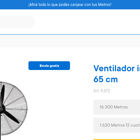
¡Mirá todo lo que podés canjear con tus Metros!
Envío gratis
Ventilador i
65 cm
Art. 5.372
16.300 Metros.
1.630 Metros 12 cuo