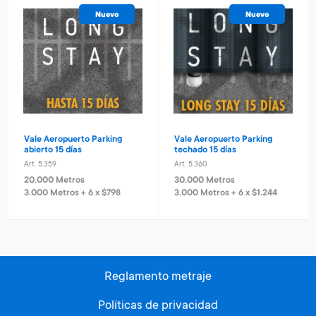
Nuevo
Nuevo
Vale Aeropuerto Parking
Vale Aeropuerto Parking
abierto 15 días
techado 15 días
Art. 5.359
Art. 5.360
20.000 Metros
30.000 Metros
3.000 Metros + 6 x $798
3.000 Metros + 6 x $1.244
Reglamento metraje
Políticas de privacidad