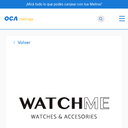
¡Mirá todo lo que podés canjear con tus Metros!
Volver