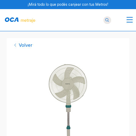
¡Mirá todo lo que podés canjear con tus Metros!
Volver