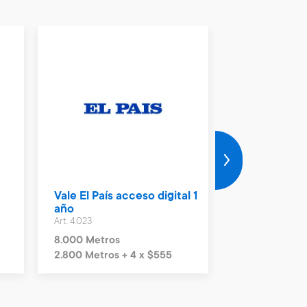
Vale El País acceso digital 1
Vale El Pais d
año
Pais
Art. 4.023
Art. 4.024
8.000 Metros
13.400 Metro
2.800 Metros + 4 x $555
4.690 Metros +