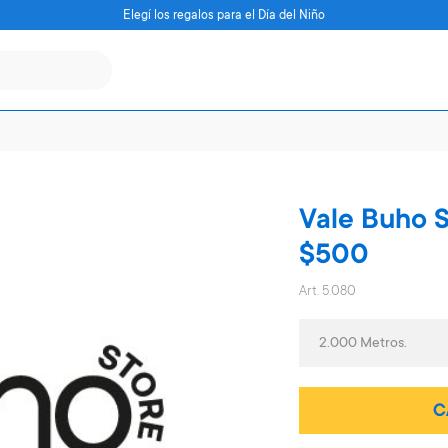
Elegí los regalos para el Día del Niño
Vale Buho S
$500
Art. 5.080
2.000 Metros.
C