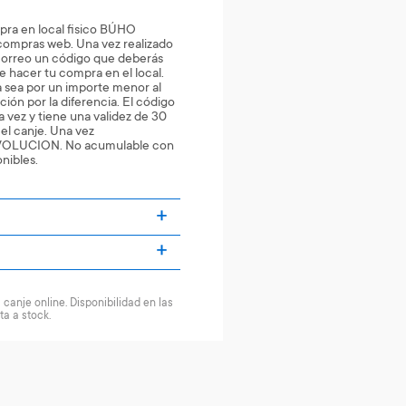
pra en local fisico BÚHO
compras web. Una vez realizado
u correo un código que deberás
 hacer tu compra en el local.
 sea por un importe menor al
ción por la diferencia. El código
a vez y tiene una validez de 30
o el canje. Una vez
VOLUCION. No acumulable con
nibles.
canje online. Disponibilidad en las
ta a stock.