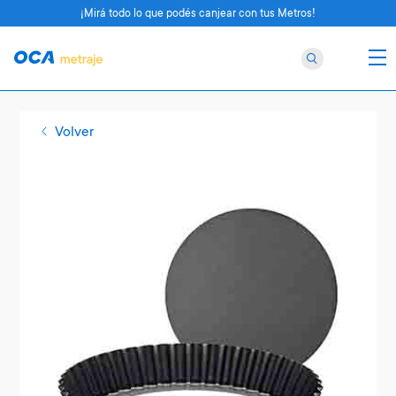
¡Mirá todo lo que podés canjear con tus Metros!
Volver