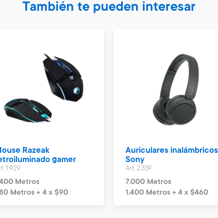
También te pueden interesar
ouse Razeak
Auriculares inalámbrico
etroiluminado gamer
Sony
t. 1.929
Art. 2.339
.400 Metros
7.000 Metros
80 Metros + 4 x $90
1.400 Metros + 4 x $460