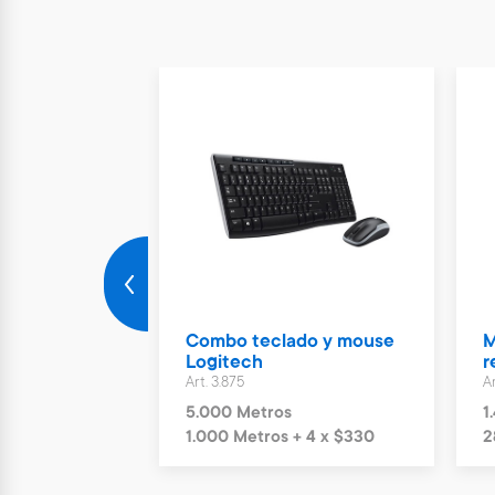
vit 70 x 30
Combo teclado y mouse
M
Logitech
r
Art. 3.875
Ar
5.000 Metros
1
4 x $200
1.000 Metros + 4 x $330
2