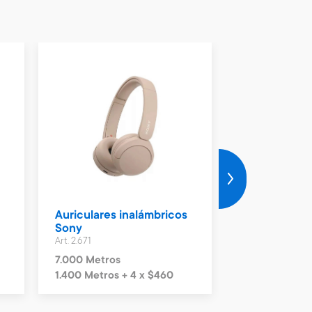
s
Auriculares inalámbricos
Auriculares 
Sony
Xion
Art. 2.671
Art. 1.527
7.000 Metros
1.900 Metros
1.400 Metros + 4 x $460
380 Metros + 