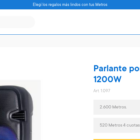
Elegí los regalos más lindos con tus Metros
Parlante por
1200W
Art. 1.097
2.600 Metros.
520 Metros 4 cuotas