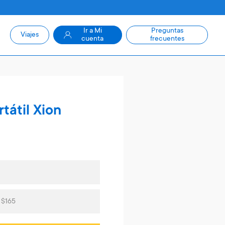
Ir a Mi
Preguntas
Viajes
cuenta
frecuentes
tátil Xion
 $165