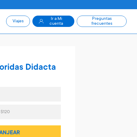
Ir a Mi
Preguntas
Viajes
cuenta
frecuentes
oridas Didacta
 $120
ANJEAR