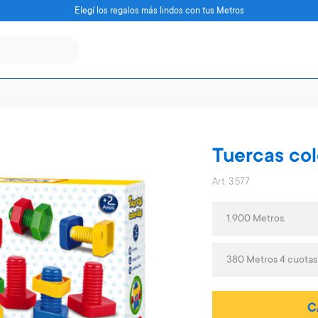
Elegí los regalos más lindos con tus Metros
Tuercas col
Art. 3.577
1.900 Metros.
380 Metros 4 cuotas
C