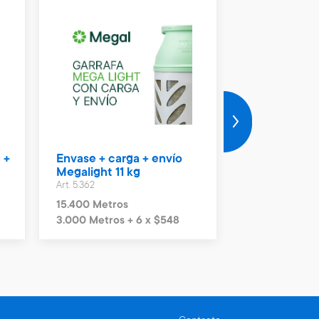
 +
Envase + carga + envío
Vale Naftas 
Megalight 11 kg
Art. 4.990
Art. 5.362
2.300 Metros
15.400 Metros
3.000 Metros + 6 x $548