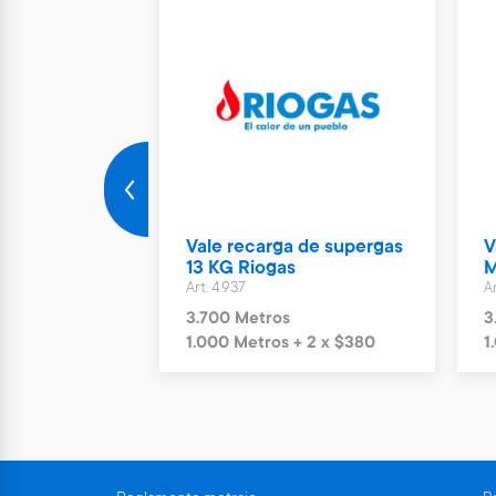
rto Parking
Vale recarga de supergas
V
ías
13 KG Riogas
M
Art. 4.937
Ar
s
3.700 Metros
3
+ 6 x $1.244
1.000 Metros + 2 x $380
1