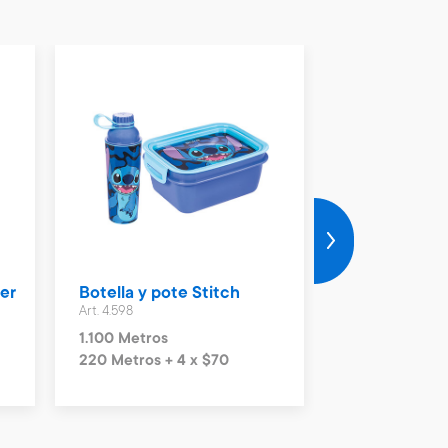
der
Botella y pote Stitch
Set 5 piezas
Art. 4.598
Art. 3.963
1.100 Metros
1.200 Metros
220 Metros + 4 x $70
240 Metros + 