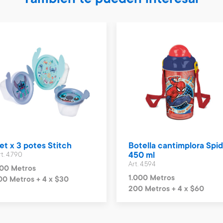
También te pueden interesar
et x 3 potes Stitch
Botella cantimplora Spi
rt. 4.790
450 ml
Art. 4.594
00 Metros
1.000 Metros
00 Metros + 4 x $30
200 Metros + 4 x $60