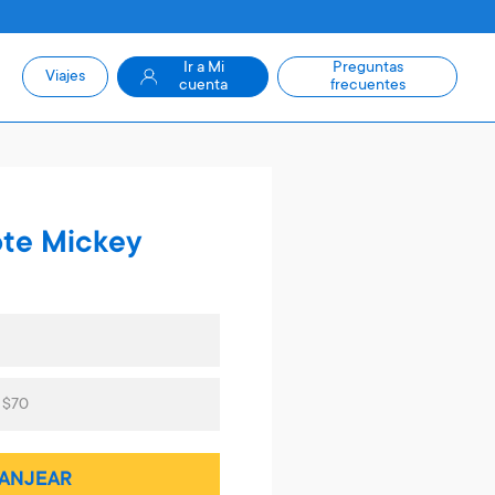
Ir a Mi
Preguntas
Viajes
cuenta
frecuentes
ote Mickey
 $70
ANJEAR