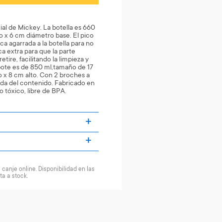
ial de Mickey. La botella es 660
o x 6 cm diámetro base. El pico
ca agarrada a la botella para no
a extra para que la parte
retire, facilitando la limpieza y
 pote es de 850 ml,tamaño de 17
 x 8 cm alto. Con 2 broches a
ida del contenido. Fabricado en
o tóxico, libre de BPA.
canje online. Disponibilidad en las
ta a stock.