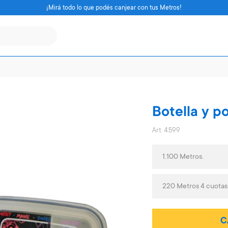
¡Mirá todo lo que podés canjear con tus Metros!
Botella y p
Art. 4.599
1.100 Metros.
220 Metros 4 cuotas
C