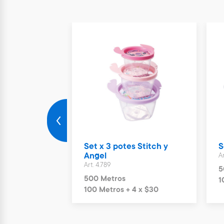
infantil Stitch
Set x 3 potes Stitch y
S
Angel
A
Art. 4.789
5
500 Metros
 x $30
1
100 Metros + 4 x $30