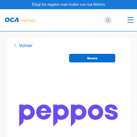
Elegí los regalos más lindos con tus Metros
Volver
Nuevo