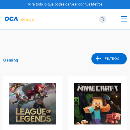
¡Mirá todo lo que podés canjear con tus Metros!
FILTROS
Gaming