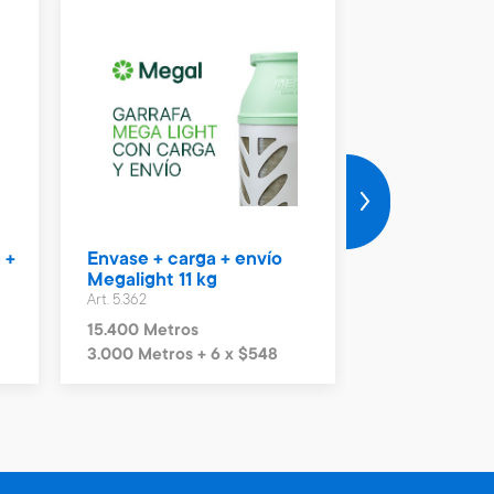
 +
Envase + carga + envío
Vale Naftas 
Megalight 11 kg
Art. 4.990
Art. 5.362
2.300 Metros
15.400 Metros
3.000 Metros + 6 x $548