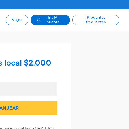
Ir a Mi
Preguntas
Viajes
cuenta
frecuentes
s local $2.000
ANJEAR
mpra en local físico CARTER'S,