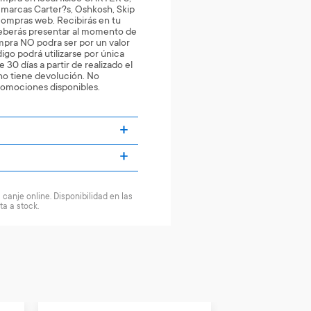
as marcas Carter?s, Oshkosh, Skip
compras web. Recibirás en tu
eberás presentar al momento de
pra NO podra ser por un valor
ódigo podrá utilizarse por única
e 30 días a partir de realizado el
 no tiene devolución. No
romociones disponibles.
canje online. Disponibilidad en las
ta a stock.