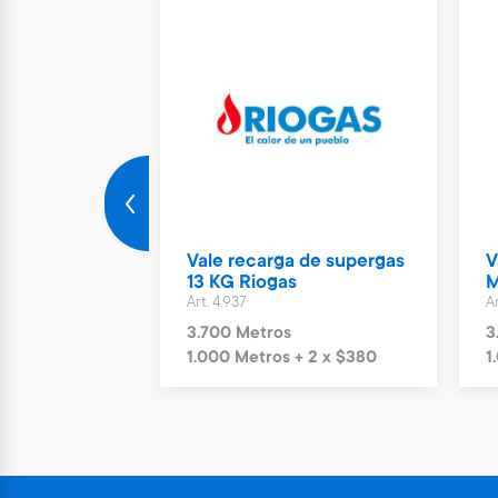
Nuevo
rto Parking
Vale recarga de supergas
V
ías
13 KG Riogas
M
Art. 4.937
Ar
s
3.700 Metros
3
+ 6 x $1.244
1.000 Metros + 2 x $380
1