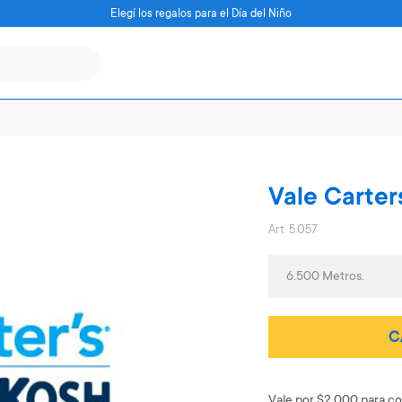
Elegí los regalos para el Día del Niño
Vale Carter
Art. 5.057
6.500 Metros.
C
Vale por $2.000 para co