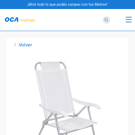
¡Mirá todo lo que podés canjear con tus Metros!
Volver