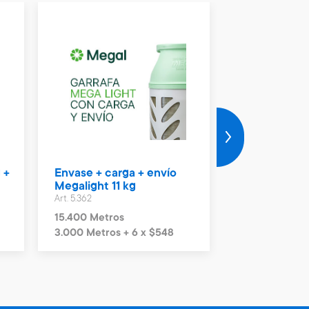
 +
Envase + carga + envío
Vale Naftas 
Megalight 11 kg
Art. 4.990
Art. 5.362
2.300 Metros
15.400 Metros
3.000 Metros + 6 x $548