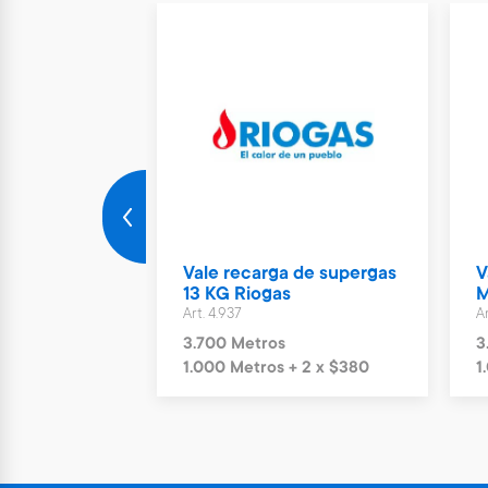
Nuevo
rto Parking
Vale recarga de supergas
V
ías
13 KG Riogas
M
Art. 4.937
Ar
s
3.700 Metros
3
+ 6 x $1.244
1.000 Metros + 2 x $380
1