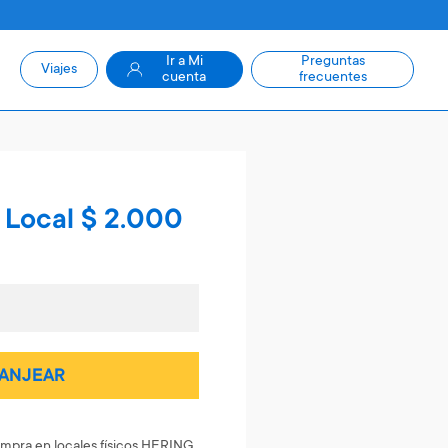
Ir a Mi
Preguntas
Viajes
cuenta
frecuentes
 Local $ 2.000
ANJEAR
mpra en locales físicos HERING.