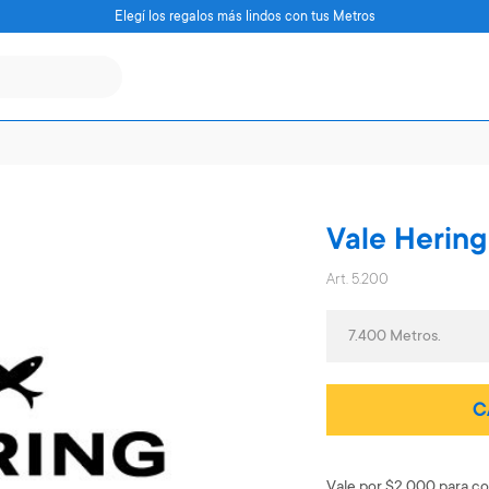
Elegí los regalos más lindos con tus Metros
Vale Hering
Art. 5.200
7.400 Metros.
C
Vale por $2.000 para co