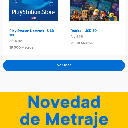
260 Metros + 4 x $80
640 Metros + 4 x $210
Play Station Network - USD
Roblox - USD 50
100
Art. 5.458
Art. 5.455
9.500 Metros
19.000 Metros
Ver más
Diario secreto electrónico
Tablet eléctronica Stitch
Stitch
Art. 3.172
Art. 1.129
6.500 Metros
8.600 Metros
1.300 Metros + 4 x $430
1.720 Metros + 4 x $570
Minecraft - 1720 minecoins
Minecraft - 3500 minecoins