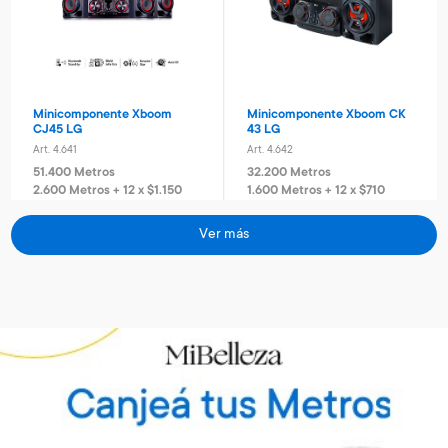
Minicomponente Xboom
Minicomponente Xboom CK
CJ45 LG
43 LG
Art. 4.641
Art. 4.642
51.400 Metros
32.200 Metros
2.600 Metros + 12 x $1.150
1.600 Metros + 12 x $710
Vino Rosé Traversa
Vino Sauvignon blanc
Traversa
Art. 5.442
Ver más
Art. 5.443
700 Metros
Envío gratis
Envío gratis
700 Metros
140 Metros + 4 x $40
170 Metros + 4 x $40
Torre de sonido RN5 Xboom
Torre de sonido RN7 Xboom