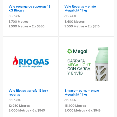
Valija Stitch 41 cm
Monopatin
Vale recarga de supergas 13
Vale Recarga + envío
Art. 521
Art. 679
KG Riogas
Megalight 11 kg
8.400 Metros
18.800 Metros
Art. 4.937
Art. 5.361
840 Metros + 4 x $560
1.880 Metros + 4 x $1.250
3.700 Metros
3.400 Metros
1.000 Metros + 2 x $380
1.000 Metros + 2 x $316
Valorant - USD 80
League of Legends - USD 5
Art. 5.466
Art. 5.467
15.600 Metros
1.000 Metros
Cámara recargable Stitch
Parlante portátil Spider
Vale Riogas garrafa 13 kg +
Envase + carga + envío
Art. 1.430
Art. 415
recarga
Megalight 11 kg
8.000 Metros
5.600 Metros
Art. 4.938
Art. 5.362
800 Metros + 4 x $530
1.120 Metros + 4 x $370
12.950 Metros
15.400 Metros
3.000 Metros + 6 x $540
3.000 Metros + 6 x $548