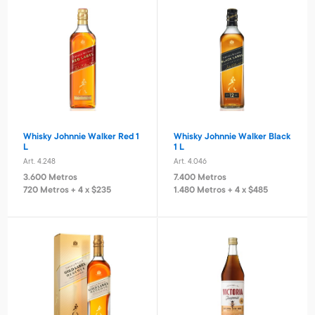
Estufa 5 cuarzos turbo
Kassel
Art. 5.554
9.700 Metros
970 Metros + 4 x $640
Whisky Johnnie Walker Red 1
Whisky Johnnie Walker Black
L
1 L
Pelota de fútbol N° 5
Pelota de fútbol N 5 amarillo
Art. 4.248
Art. 4.046
Art. 3.820
Art. 3.821
3.600 Metros
7.400 Metros
1.300 Metros
1.500 Metros
720 Metros + 4 x $235
1.480 Metros + 4 x $485
260 Metros + 4 x $80
300 Metros + 4 x $100