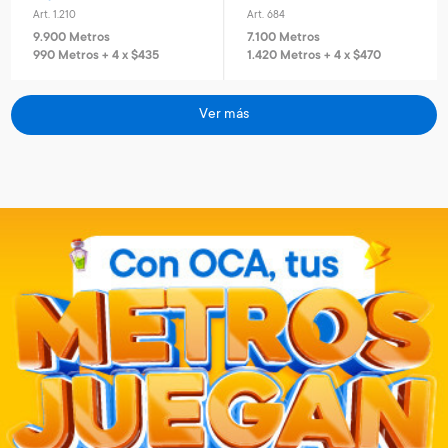
Art. 1.210
Art. 684
9.900 Metros
7.100 Metros
990 Metros + 4 x $435
1.420 Metros + 4 x $470
Ver más
Casco con luz rosa
Set de protección infantil
Art. 2.266
Art. 2.265
7.100 Metros
5.700 Metros
1.420 Metros + 4 x $470
1.140 Metros + 4 x $380