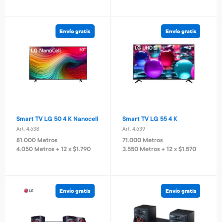
Vermouth Livenza Blanco
Gin Libertad London 750 ml
750 ml
Art. 5.525
Combo teclado y mouse
Art. 5.524
Logitech
2.800 Metros
Envío gratis
Envío gratis
1.000 Metros
460 Metros + 4 x $180
Art. 3.875
200 Metros + 4 x $60
5.000 Metros
1.000 Metros + 4 x $330
Smart TV LG 50 4 K Nanocell
Smart TV LG 55 4 K
Art. 4.638
Art. 4.639
81.000 Metros
71.000 Metros
4.050 Metros + 12 x $1.790
3.550 Metros + 12 x $1.570
Vino Cabernet Sauvignon
Vino Reserva Syrah tannat
roble Traversa
Viña Salort
Art. 5.439
Art. 5.441
Envío gratis
Envío gratis
800 Metros
1.200 Metros
160 Metros + 4 x $50
240 Metros + 4 x $75