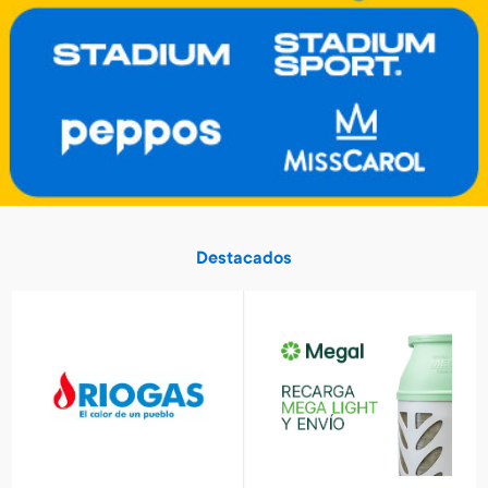
Art. 5.459
Art. 5.460
1.400 Metros
2.700 Metros
Tablet electrónica Frozen
Valija Spiderman 51 cm
Art. 3.791
Art. 520
6.500 Metros
10.400 Metros
1.300 Metros + 4 x $430
1.040 Metros + 4 x $690
Destacados
Valorant - USD 25
Valorant - USD 50
Art. 5.464
Art. 5.465
4.900 Metros
9.700 Metros