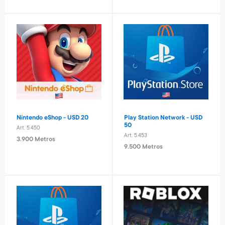
Laptop educativa bilingue
Set taladro con accesorios
Spiderman
infantil
Art. 4.621
Art. 2.293
9.600 Metros
1.400 Metros
960 Metros + 6 x $420
280 Metros + 4 x $90
Nintendo eShop - USD 20
Play Station Network - USD
50
Art. 5.450
Art. 5.453
3.900 Metros
9.500 Metros
Tablero basket pared
Pelota de basket n° 7
Avengers
Art. 712
Art. 4.820
1.300 Metros
3.200 Metros