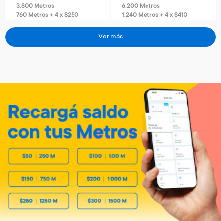
3.800 Metros
6.200 Metros
760 Metros + 4 x $250
1.240 Metros + 4 x $410
Ver más
Envío gratis
Envío gratis
Reloj infantil Spiderman
El juego del tránsito
Art. 320
Art. 3.103
1.300 Metros
1.800 Metros
260 Metros + 4 x $80
360 Metros + 4 x $115
Caloventilador horizontal
Estufa de 4 cuarzos turbo
Kassel
Kassel
Art. 5.553
Art. 5.550
3.200 Metros
11.400 Metros
640 Metros + 4 x $210
1.140 Metros + 6 x $500
Envío gratis
Envío gratis