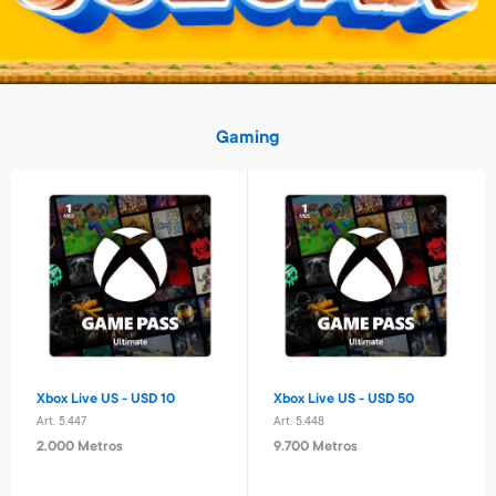
Gaming
Pelota basket n° 3 Capitan
Laptop educativa bilingue
América
Paw Patrol
Art. 2.517
Art. 4.620
1.200 Metros
9.600 Metros
240 Metros + 4 x $80
960 Metros + 6 x $420
Xbox Live US - USD 10
Xbox Live US - USD 50
Art. 5.447
Art. 5.448
2.000 Metros
9.700 Metros