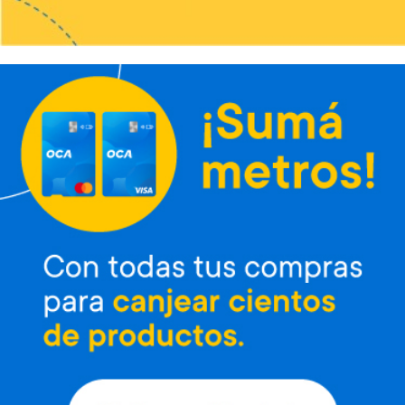
Envío gratis
Envío gratis
Microondas Inverter LG 25 L
Microondas Inverter LG 42 L
Neo Chef
con grill
Art. 4.651
Art. 4.652
37.000 Metros
47.800 Metros
1.900 Metros + 12 x $820
2.400 Metros + 12 x $1.060
Envío gratis
Envío gratis