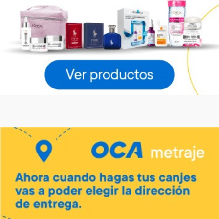
LG
LG
Art. 4.643
Art. 4.644
55.000 Metros
61.600 Metros
2.800 Metros + 12 x $1.220
3.100 Metros + 12 x $1.360
Vino Tannat merlot Traversa
Art. 5.444
700 Metros
Envío gratis
Envío gratis
140 Metros + 4 x $40
Barra de sonido LG 300 W
Parlante LG Xboom Stage
301 New
Art. 4.645
Art. 4.646
42.800 Metros
54.000 Metros
2.100 Metros + 12 x $950
2.700 Metros + 12 x $1.190