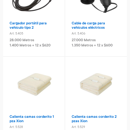
Art. 5.338
10.000 Metros
380 Metros + 4 x $120
380 Metros + 4 x $120
3.300 Metros
3.000 Metros + 4 x $511
Cargador portátil para
Cable de carga para
vehiculo tipo 2
vehiculos eléctricos
Nuevo
Nuevo
Art. 5.405
Art. 5.406
28.000 Metros
27.000 Metros
1.400 Metros + 12 x $620
1.350 Metros + 12 x $600
Juego de bingo Bluey
Reloj infantil Stitch
Vale Aeropuerto Parking
Vale Aeropuerto Parking
Art. 1.980
Art. 319
abierto 15 días
techado 15 días
1.400 Metros
1.300 Metros
Art. 5.359
Art. 5.360
280 Metros + 4 x $90
260 Metros + 4 x $80
20.000 Metros
30.000 Metros
3.000 Metros + 6 x $798
3.000 Metros + 6 x $1.244
Calienta camas corderito 1
Calienta camas corderito 2
pza Xion
pzas Xion
Art. 5.528
Art. 5.529