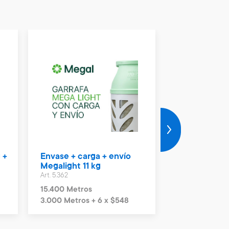
 +
Envase + carga + envío
Vale Naftas 
Megalight 11 kg
Art. 4.990
Art. 5.362
2.300 Metros
15.400 Metros
3.000 Metros + 6 x $548