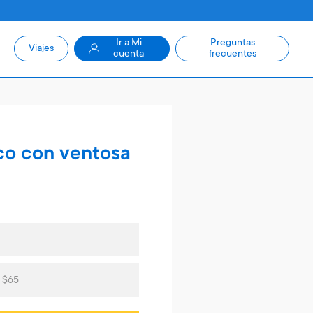
Ir a Mi
Preguntas
Viajes
cuenta
frecuentes
co con ventosa
s $65