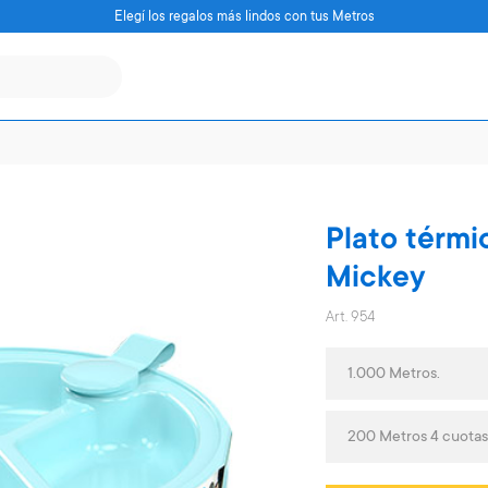
Elegí los regalos más lindos con tus Metros
Plato térmi
Mickey
Art. 954
1.000 Metros.
200 Metros 4 cuota