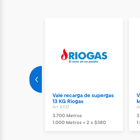
Nuevo
rto Parking
Vale recarga de supergas
V
ías
13 KG Riogas
M
Art. 4.937
Ar
s
3.700 Metros
3
+ 6 x $1.244
1.000 Metros + 2 x $380
1