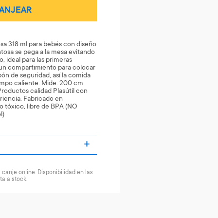
ANJEAR
sa 318 ml para bebés con diseño
ntosa se pega a la mesa evitando
, ideal para las primeras
un compartimiento para colocar
pón de seguridad, así la comida
empo caliente. Mide: 200 cm
Productos calidad Plasútil con
iencia. Fabricado en
no tóxico, libre de BPA (NO
l)
canje online. Disponibilidad en las
ta a stock.