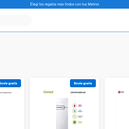
Elegí los regalos más lindos con tus Metros
Envío gratis
Envío gratis