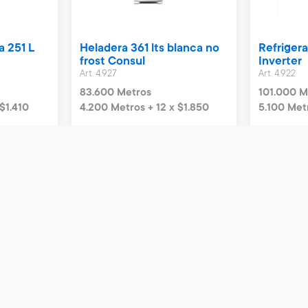
a 251 L
Heladera 361 lts blanca no
Refriger
frost Consul
Inverter
Art. 4.927
Art. 4.922
83.600 Metros
101.000 M
$1.410
4.200 Metros + 12 x $1.850
5.100 Metr