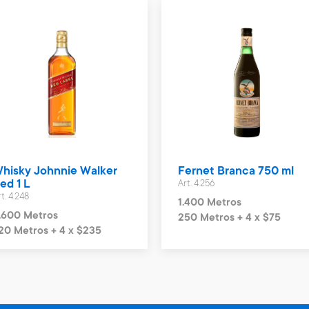
hisky Johnnie Walker
Fernet Branca 750 ml
ed 1 L
Art. 4.256
t. 4.248
1.400 Metros
.600 Metros
250 Metros + 4 x $75
20 Metros + 4 x $235