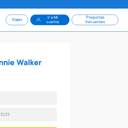
Ir a Mi
Preguntas
Viajes
cuenta
frecuentes
nnie Walker
s $225