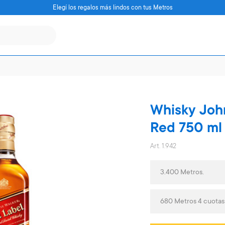
Elegí los regalos más lindos con tus Metros
Whisky Joh
Red 750 ml
Art. 1.942
3.400 Metros.
680 Metros 4 cuota