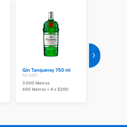
Gin Tanqueray 750 ml
Whisky John
Art. 4.257
Gold Reserv
Art. 4.259
3.000 Metros
10.200 Metro
600 Metros + 4 x $200
2.040 Metros 