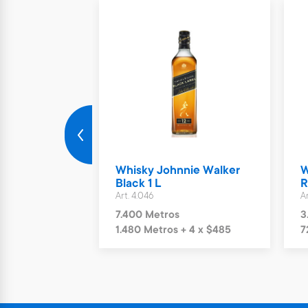
nnat y
Whisky Johnnie Walker
W
uvignon
Black 1 L
R
Art. 4.046
Ar
7.400 Metros
3
4 x $95
1.480 Metros + 4 x $485
7