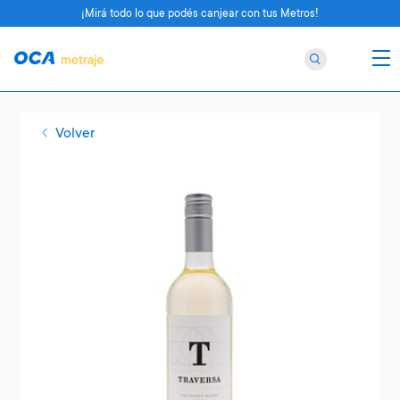
¡Mirá todo lo que podés canjear con tus Metros!
Volver