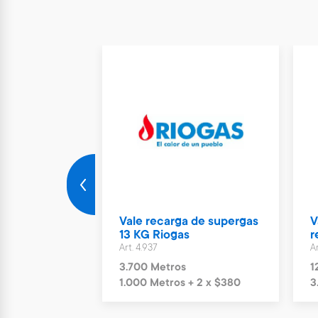
Nuevo
rto Parking
Vale recarga de supergas
V
ías
13 KG Riogas
r
Art. 4.937
Ar
s
3.700 Metros
1
+ 6 x $1.244
1.000 Metros + 2 x $380
3