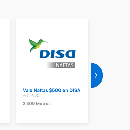
Vale Naftas $500 en DISA
Vale Naftas 
Art. 4.990
Art. 4.992
2.300 Metros
6.900 Metros