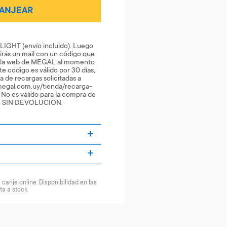
ANJEAR
LIGHT (envío incluido). Luego
ibirás un mail con un código que
n la web de MEGAL al momento
te código es válido por 30 días,
de recargas solicitadas a
.megal.com.uy/tienda/recarga-
. No es válido para la compra de
JE SIN DEVOLUCION.
canje online. Disponibilidad en las
ta a stock.