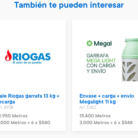
También te pueden interesar
ale Riogas garrafa 13 kg +
Envase + carga + envío
ecarga
Megalight 11 kg
t. 4.938
Art. 5.362
2.950 Metros
15.400 Metros
.000 Metros + 6 x $540
3.000 Metros + 6 x $548