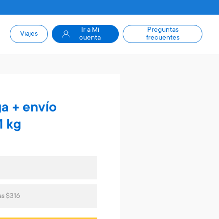
Ir a Mi
Preguntas
Viajes
cuenta
frecuentes
a + envío
1 kg
as $316