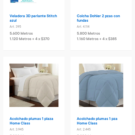
Veladora 3D parlante Stitch
Colcha Dohler 2 pzas con
azul
fundas
Art. 395
Art. 4.114
5.600 Metros
5.800 Metros
1.120 Metros + 4 x $370
1.160 Metros + 4 x $385
Acolchado plumas 1 plaza
Acolchado plumas 1 pza
Home Class
Home Class
Art. 3.945
Art. 2.445