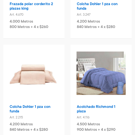
Frazada polar corderito 2
Colcha Dohler 1 pza con
plazas king
funda
Art. 4.670
Art. 3.247
4.000 Metros
4.200 Metros
800 Metros + 4 x $260
840 Metros + 4 x $280
Colcha Dohler 1 pza con
Acolchado Richmond 1
funda
plaza
Art. 2.215
Art. 4.116
4.200 Metros
4.500 Metros
840 Metros + 4 x $280
900 Metros + 4 x $290