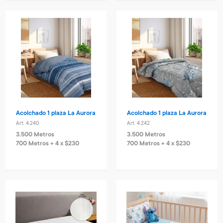
Acolchado 1 plaza La Aurora
Acolchado 1 plaza La Aurora
Art. 4.240
Art. 4.242
3.500 Metros
3.500 Metros
700 Metros + 4 x $230
700 Metros + 4 x $230