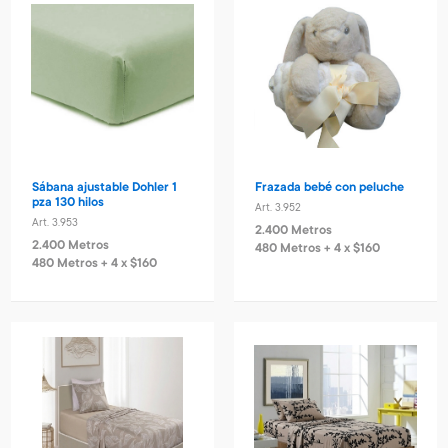
Sábana ajustable Dohler 1
Frazada bebé con peluche
pza 130 hilos
Art. 3.952
Art. 3.953
2.400 Metros
2.400 Metros
480 Metros + 4 x $160
480 Metros + 4 x $160