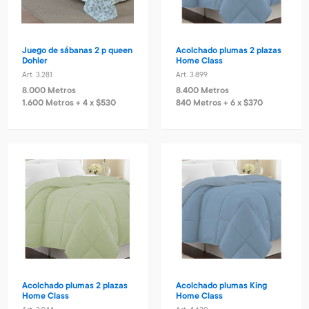
Juego de sábanas 2 p queen
Acolchado plumas 2 plazas
Dohler
Home Class
Art. 3.281
Art. 3.899
8.000 Metros
8.400 Metros
1.600 Metros + 4 x $530
840 Metros + 6 x $370
Acolchado plumas 2 plazas
Acolchado plumas King
Home Class
Home Class