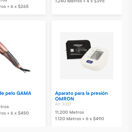
ros
1.240 Metros + 4 x $395
ros + 6 x $265
de pelo GAMA
Aparato para la presión
OMRON
Art. 3.027
tros
11.200 Metros
ros + 6 x $450
1.120 Metros + 6 x $490