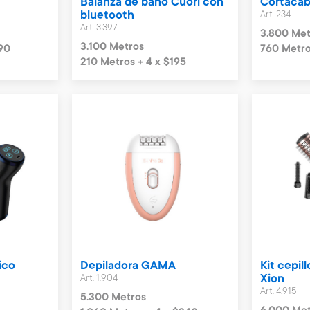
Balanza de baño Cuori con
Cortacabe
bluetooth
Art. 234
Art. 3.397
3.800 Met
3.100 Metros
90
760 Metro
210 Metros + 4 x $195
ico
Depiladora GAMA
Kit cepil
Art. 1.904
Xion
Art. 4.915
5.300 Metros