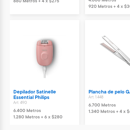
4.600 Metros
860 Metros + 4 x $275
920 Metros + 4 x $
Depilador Satinelle
Plancha de pelo 
Essential Philips
Art. 1.448
Art. 490
6.700 Metros
6.400 Metros
1.340 Metros + 4 x 
1.280 Metros + 6 x $280