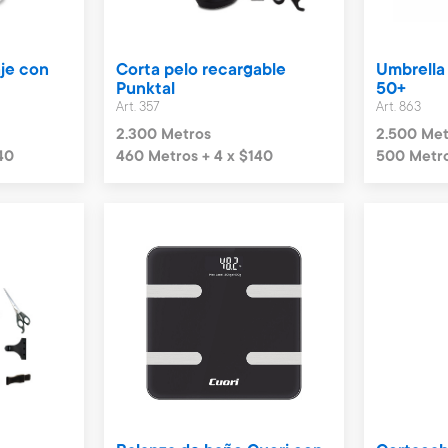
aje con
Corta pelo recargable
Umbrella 
Punktal
50+
Art. 357
Art. 863
2.300 Metros
2.500 Met
40
460 Metros + 4 x $140
500 Metro