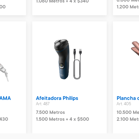
6.000 Met
1.060 Metros + 4 x $340
300
1.200 Met
GAMA
Afeitadora Philips
Plancha 
Art. 487
Art. 405
7.500 Metros
10.500 Me
$430
1.500 Metros + 4 x $500
2.100 Met