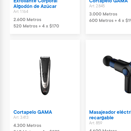
Exfoliante Corporal
Cortapelo GAMA
Algodón de Azúcar
Art. 2.845
Art. 1.164
3.000 Metros
2.600 Metros
600 Metros + 4 x $1
520 Metros + 4 x $170
Cortapelo GAMA
Masajeador eléctr
Art. 3.413
recargable
Art. 859
4.300 Metros