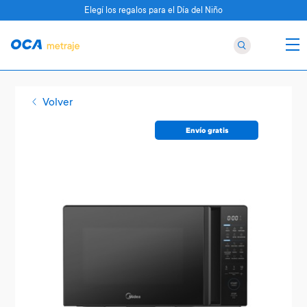
Elegí los regalos para el Día del Niño
Volver
Envío gratis