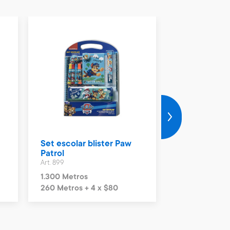
Set escolar blister Paw
Set escolar 
Patrol
Patrol rosa
Art. 899
Art. 897
1.300 Metros
1.300 Metros
260 Metros + 4 x $80
260 Metros + 