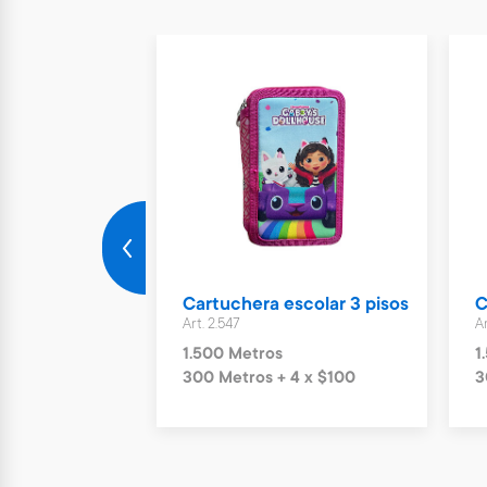
Stitch set x 4
Cartuchera escolar 3 pisos
C
Art. 2.547
Ar
1.500 Metros
1
4 x $70
300 Metros + 4 x $100
3