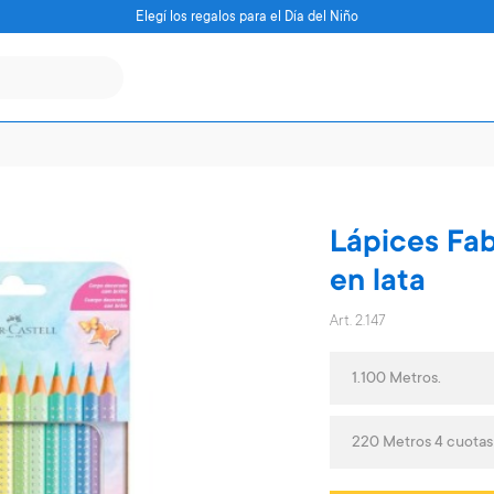
Elegí los regalos para el Día del Niño
Lápices Fab
en lata
Art. 2.147
1.100 Metros.
220 Metros 4 cuotas