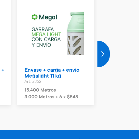
 +
Envase + carga + envío
Vale Naftas 
Megalight 11 kg
Art. 4.990
Art. 5.362
2.300 Metros
15.400 Metros
3.000 Metros + 6 x $548