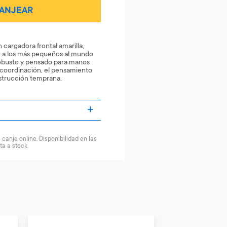
ANJEAR
cargadora frontal amarilla,
r a los más pequeños al mundo
robusto y pensado para manos
coordinación, el pensamiento
nstrucción temprana.
canje online. Disponibilidad en las
ta a stock.