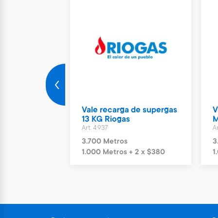
rto Parking
Vale recarga de supergas
V
ías
13 KG Riogas
M
Art. 4.937
Ar
s
3.700 Metros
3
+ 6 x $1.244
1.000 Metros + 2 x $380
1