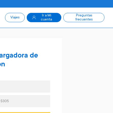
Ir a Mi
Preguntas
Viajes
cuenta
frecuentes
cargadora de
ón
s $305