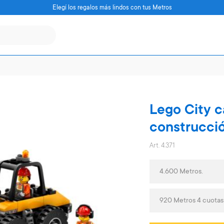
Elegí los regalos más lindos con tus Metros
Lego City 
construcci
Art. 4.371
4.600 Metros.
920 Metros 4 cuota