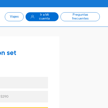
Ir a Mi
Preguntas
Viajes
cuenta
frecuentes
on set
s $290