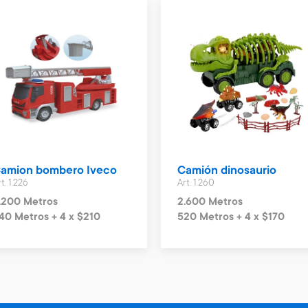
amion bombero Iveco
Camión dinosaurio
t. 1.226
Art. 1.260
.200 Metros
2.600 Metros
40 Metros + 4 x $210
520 Metros + 4 x $170