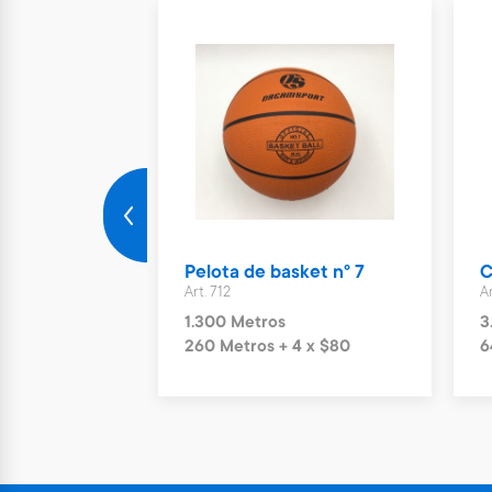
ra jugar 3
Pelota de basket n° 7
C
Art. 712
Ar
1.300 Metros
3
260 Metros + 4 x $80
6
+ 4 x $360