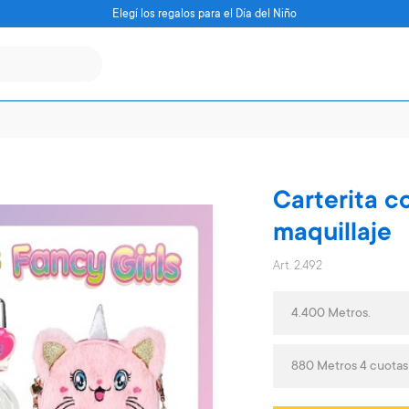
Elegí los regalos para el Día del Niño
Carterita c
maquillaje
Art. 2.492
4.400 Metros.
880 Metros 4 cuota