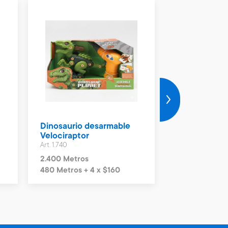
Dinosaurio desarmable
Juego de co
Velociraptor
tocador con 
Art. 1.740
Art. 2.601
2.400 Metros
8.000 Metros
480 Metros + 4 x $160
1.600 Metros 