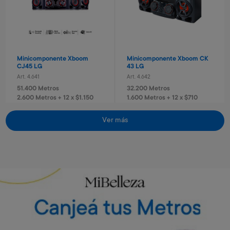
Minicomponente Xboom
Minicomponente Xboom CK
CJ45 LG
43 LG
Art. 4.641
Art. 4.642
51.400 Metros
32.200 Metros
2.600 Metros + 12 x $1.150
1.600 Metros + 12 x $710
Vino Rosé Traversa
Vino Sauvignon blanc
Traversa
Art. 5.442
Ver más
Art. 5.443
700 Metros
Envío gratis
Envío gratis
700 Metros
140 Metros + 4 x $40
170 Metros + 4 x $40
Torre de sonido RN5 Xboom
Torre de sonido RN7 Xboom