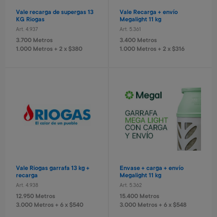
Valija Spiderman 51 cm
Valija Stitch 41 cm
Vale recarga de supergas 13
Vale Recarga + envío
Art. 520
Art. 521
KG Riogas
Megalight 11 kg
10.400 Metros
8.400 Metros
Art. 4.937
Art. 5.361
1.040 Metros + 4 x $690
840 Metros + 4 x $560
3.700 Metros
3.400 Metros
1.000 Metros + 2 x $380
1.000 Metros + 2 x $316
Valorant - USD 50
Valorant - USD 80
Art. 5.465
Art. 5.466
9.700 Metros
15.600 Metros
Monopatin
Cámara recargable Stitch
Vale Riogas garrafa 13 kg +
Envase + carga + envío
Art. 679
Art. 1.430
recarga
Megalight 11 kg
18.800 Metros
8.000 Metros
Art. 4.938
Art. 5.362
1.880 Metros + 4 x $1.250
800 Metros + 4 x $530
12.950 Metros
15.400 Metros
3.000 Metros + 6 x $540
3.000 Metros + 6 x $548