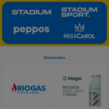
Art. 5.458
Art. 5.459
9.500 Metros
1.400 Metros
Tablet eléctronica Stitch
Tablet electrónica Frozen
Art. 3.172
Art. 3.791
6.500 Metros
6.500 Metros
1.300 Metros + 4 x $430
1.300 Metros + 4 x $430
Destacados
Minecraft - 3500 minecoins
Valorant - USD 25
Art. 5.460
Art. 5.464
2.700 Metros
4.900 Metros