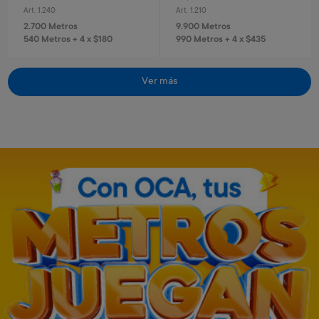
Art. 1.240
Art. 1.210
2.700 Metros
9.900 Metros
540 Metros + 4 x $180
990 Metros + 4 x $435
Ver más
Casco con luz azul
Casco con luz rosa
Art. 684
Art. 2.266
7.100 Metros
7.100 Metros
1.420 Metros + 4 x $470
1.420 Metros + 4 x $470