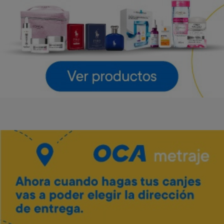
LG
LG
Art. 4.643
Art. 4.644
55.000 Metros
61.600 Metros
2.800 Metros + 12 x $1.220
3.100 Metros + 12 x $1.360
Vino Tannat merlot Traversa
Art. 5.444
700 Metros
Envío gratis
Envío gratis
140 Metros + 4 x $40
Barra de sonido LG 300 W
Parlante LG Xboom Stage
301 New
Art. 4.645
Art. 4.646
42.800 Metros
54.000 Metros
2.100 Metros + 12 x $950
2.700 Metros + 12 x $1.190