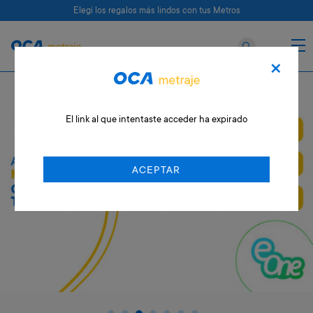
Elegí los regalos más lindos con tus Metros
×
El link al que intentaste acceder ha expirado
ACEPTAR