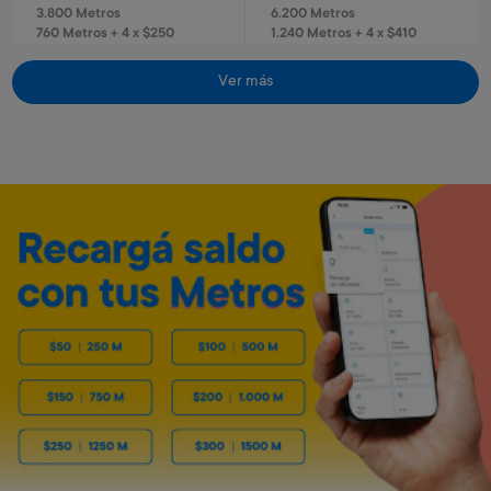
3.800 Metros
6.200 Metros
760 Metros + 4 x $250
1.240 Metros + 4 x $410
Ver más
Envío gratis
Envío gratis
Reloj infantil Stitch
Reloj infantil Spiderman
Art. 319
Art. 320
1.300 Metros
1.300 Metros
260 Metros + 4 x $80
260 Metros + 4 x $80
Caloventilador horizontal
Estufa de 4 cuarzos turbo
Kassel
Kassel
Art. 5.553
Art. 5.550
3.200 Metros
11.400 Metros
640 Metros + 4 x $210
1.140 Metros + 6 x $500
Envío gratis
Envío gratis