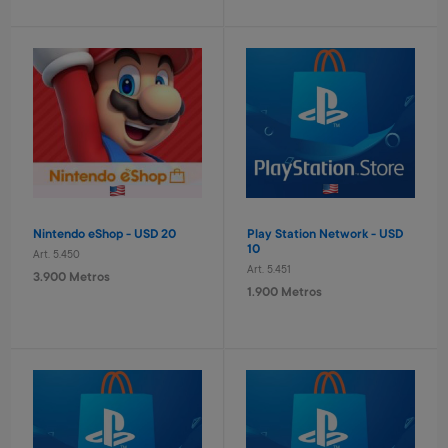
Laptop educativa bilingue
Laptop educativa bilingue
Paw Patrol
Spiderman
Art. 4.620
Art. 4.621
9.600 Metros
9.600 Metros
960 Metros + 6 x $420
960 Metros + 6 x $420
Nintendo eShop - USD 20
Play Station Network - USD
10
Art. 5.450
Art. 5.451
3.900 Metros
1.900 Metros
Set taladro con accesorios
Tablero basket pared
infantil
Avengers
Art. 2.293
Art. 4.820
1.400 Metros
3.200 Metros