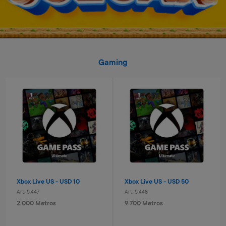
Gaming
Set de protección infantil
Pelota basket n° 3 Capitan
América
Art. 2.265
Art. 2.517
5.700 Metros
1.200 Metros
1.140 Metros + 4 x $380
240 Metros + 4 x $80
Xbox Live US - USD 10
Xbox Live US - USD 50
Art. 5.447
Art. 5.448
2.000 Metros
9.700 Metros