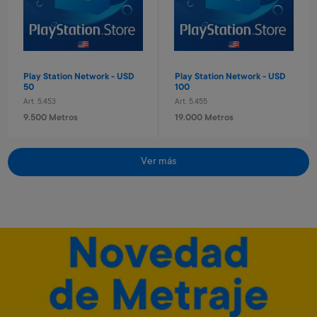
280 Metros + 4 x $90
640 Metros + 4 x $210
Play Station Network - USD
Play Station Network - USD
50
100
Art. 5.453
Art. 5.455
9.500 Metros
19.000 Metros
Ver más
Pelota de basket n° 7
Diario secreto electrónico
Stitch
Art. 712
Art. 1.129
1.300 Metros
8.600 Metros
260 Metros + 4 x $80
1.720 Metros + 4 x $570
Roblox - USD 50
Minecraft - 1720 minecoins