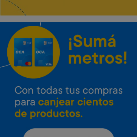
Envío gratis
Envío gratis
Microondas Inverter LG 25 L
Microondas Inverter LG 42 L
Neo Chef
con grill
Art. 4.651
Art. 4.652
37.000 Metros
47.800 Metros
1.900 Metros + 12 x $820
2.400 Metros + 12 x $1.060
Envío gratis
Envío gratis