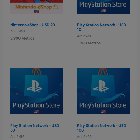
260 Metros + 4 x $90
380 Metros + 4 x $120
Nintendo eShop - USD 20
Play Station Network - USD
10
Art. 5.450
Art. 5.451
3.900 Metros
1.900 Metros
Puzzle progresivo Bluey
Juego de bingo Bluey
Art. 1.979
Art. 1.980
1.900 Metros
1.400 Metros
380 Metros + 4 x $120
280 Metros + 4 x $90
Play Station Network - USD
Play Station Network - USD
50
100
Art. 5.453
Art. 5.455