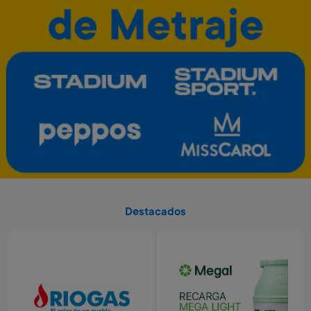
280 Metros + 4 x $90
640 Metros + 4 x $210
Caloventilador horizontal
Estufa de 4 cuarzos turbo
Kassel
Kassel
Art. 5.553
Art. 5.550
3.200 Metros
11.400 Metros
640 Metros + 4 x $210
1.140 Metros + 6 x $500
Envío gratis
Envío gratis
Pelota de basket n° 7
Diario secreto electrónico
Stitch
Art. 712
Art. 1.129
Destacados
1.300 Metros
8.600 Metros
260 Metros + 4 x $80
1.720 Metros + 4 x $570
Tender eléctrico Kassel
Calefactor torre Kassel
Art. 5.560
Art. 5.551
12.200 Metros
13.800 Metros
1.220 Metros + 6 x $540
1.380 Metros + 6 x $610