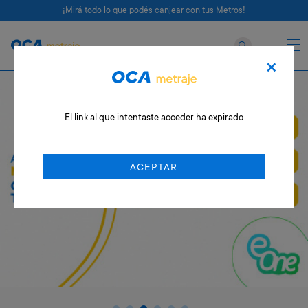
¡Mirá todo lo que podés canjear con tus Metros!
×
El link al que intentaste acceder ha expirado
ACEPTAR