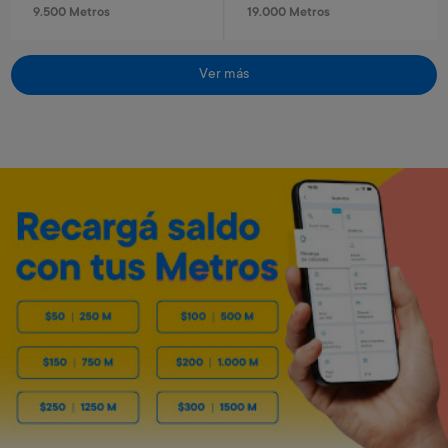
9.500 Metros
19.000 Metros
Ver más
Reloj infantil Stitch
Reloj infantil Spiderman
Art. 319
Art. 320
1.300 Metros
1.300 Metros
260 Metros + 4 x $80
260 Metros + 4 x $80
Roblox - USD 50
Minecraft - 1720 minecoins
Art. 5.458
Art. 5.459
9.500 Metros
1.400 Metros