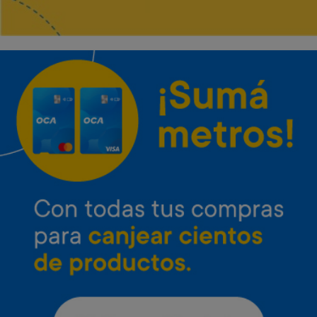
Envío gratis
Envío gratis
Microondas Inverter LG 25 L
Microondas Inverter LG 42 L
Neo Chef
con grill
Art. 4.651
Art. 4.652
37.000 Metros
47.800 Metros
1.900 Metros + 12 x $820
2.400 Metros + 12 x $1.060
Envío gratis
Envío gratis