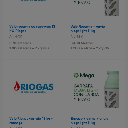
Envío gratis
Vale recarga de supergas 13
Vale Recarga + envío
KG Riogas
Megalight 11 kg
Art. 4.937
Art. 5.361
Tablet eléctronica Stitch
Tablet electrónica Frozen
3.700 Metros
3.400 Metros
Art. 3.172
Art. 3.791
1.000 Metros + 2 x $380
1.000 Metros + 2 x $316
6.500 Metros
6.500 Metros
1.300 Metros + 4 x $430
1.300 Metros + 4 x $430
Estufa 5 cuarzos turbo
Kassel
Art. 5.554
9.700 Metros
970 Metros + 4 x $640
Vale Riogas garrafa 13 kg +
Envase + carga + envío
recarga
Megalight 11 kg