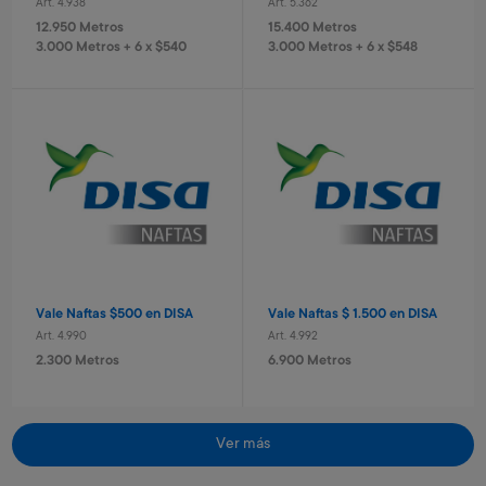
Art. 4.938
Art. 5.362
Valija Spiderman 51 cm
Valija Stitch 41 cm
12.950 Metros
15.400 Metros
Art. 520
Art. 521
3.000 Metros + 6 x $540
3.000 Metros + 6 x $548
10.400 Metros
8.400 Metros
1.040 Metros + 4 x $690
840 Metros + 4 x $560
Vale Naftas $500 en DISA
Vale Naftas $ 1.500 en DISA
Art. 4.990
Art. 4.992
Monopatin
Cámara recargable Stitch
2.300 Metros
6.900 Metros
Art. 679
Art. 1.430
18.800 Metros
8.000 Metros
1.880 Metros + 4 x $1.250
800 Metros + 4 x $530
Ver más