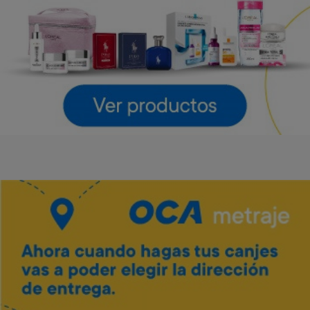
LG
LG
Art. 4.643
Art. 4.644
55.000 Metros
61.600 Metros
2.800 Metros + 12 x $1.220
3.100 Metros + 12 x $1.360
Vino Tannat merlot Traversa
Art. 5.444
700 Metros
Envío gratis
Envío gratis
140 Metros + 4 x $40
Barra de sonido LG 300 W
Parlante LG Xboom Stage
301 New
Art. 4.645
Art. 4.646
42.800 Metros
54.000 Metros
2.100 Metros + 12 x $950
2.700 Metros + 12 x $1.190