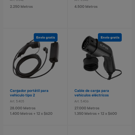
Art. 5.542
Art. 5.543
2.250 Metros
4.500 Metros
Envío gratis
Envío gratis
Set de protección infantil
Pelota basket n° 3 Capitan
América
Art. 2.265
Art. 2.517
5.700 Metros
1.200 Metros
1.140 Metros + 4 x $380
240 Metros + 4 x $80
Cargador portátil para
Cable de carga para
vehiculo tipo 2
vehiculos eléctricos
Art. 5.405
Art. 5.406
28.000 Metros
27.000 Metros
1.400 Metros + 12 x $620
1.350 Metros + 12 x $600