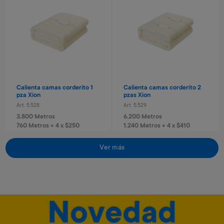
Laptop educativa bilingue
Laptop educativa bilingue
Paw Patrol
Spiderman
Art. 4.620
Art. 4.621
9.600 Metros
9.600 Metros
960 Metros + 6 x $420
960 Metros + 6 x $420
Calienta camas corderito 1
Calienta camas corderito 2
pza Xion
pzas Xion
Art. 5.528
Art. 5.529
3.800 Metros
6.200 Metros
760 Metros + 4 x $250
1.240 Metros + 4 x $410
Ver más
Envío gratis
Envío gratis
Set taladro con accesorios
Tablero basket pared
infantil
Avengers
Art. 2.293
Art. 4.820
1.400 Metros
3.200 Metros