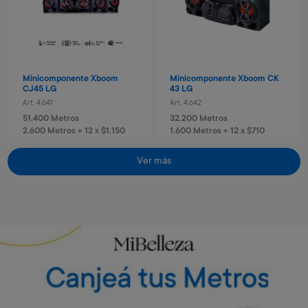
Minicomponente Xboom
Minicomponente Xboom CK
CJ45 LG
43 LG
Art. 4.641
Art. 4.642
51.400 Metros
32.200 Metros
2.600 Metros + 12 x $1.150
1.600 Metros + 12 x $710
Vino Rosé Traversa
Vino Sauvignon blanc
Traversa
Art. 5.442
Ver más
Art. 5.443
700 Metros
Envío gratis
Envío gratis
700 Metros
140 Metros + 4 x $40
170 Metros + 4 x $40
Torre de sonido RN5 Xboom
Torre de sonido RN7 Xboom