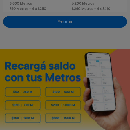
3.800 Metros
6.200 Metros
760 Metros + 4 x $250
1.240 Metros + 4 x $410
Ver más
Envío gratis
Envío gratis
Reloj infantil Spiderman
El juego del tránsito
Art. 320
Art. 3.103
1.300 Metros
1.800 Metros
260 Metros + 4 x $80
360 Metros + 4 x $115
Caloventilador horizontal
Estufa de 4 cuarzos turbo
Kassel
Kassel
Art. 5.553
Art. 5.550
3.200 Metros
11.400 Metros
640 Metros + 4 x $210
1.140 Metros + 6 x $500
Envío gratis
Envío gratis