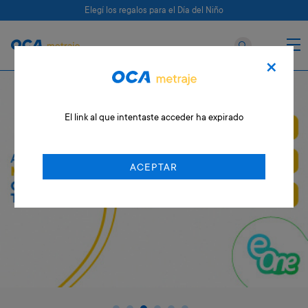
Elegí los regalos para el Día del Niño
×
El link al que intentaste acceder ha expirado
ACEPTAR