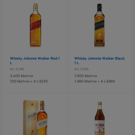
Estufa 5 cuarzos turbo
Kassel
Art. 5.554
9.700 Metros
970 Metros + 4 x $640
Whisky Johnnie Walker Red 1
Whisky Johnnie Walker Black
L
1 L
Pelota de fútbol N° 5
Pelota de fútbol N 5 amarillo
Art. 4.248
Art. 4.046
Art. 3.820
Art. 3.821
3.600 Metros
7.400 Metros
1.300 Metros
1.500 Metros
720 Metros + 4 x $235
1.480 Metros + 4 x $485
260 Metros + 4 x $80
300 Metros + 4 x $100