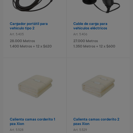
Art. 5.338
10.000 Metros
380 Metros + 4 x $120
380 Metros + 4 x $120
3.300 Metros
3.000 Metros + 4 x $511
Cargador portátil para
Cable de carga para
vehiculo tipo 2
vehiculos eléctricos
Nuevo
Nuevo
Art. 5.405
Art. 5.406
28.000 Metros
27.000 Metros
1.400 Metros + 12 x $620
1.350 Metros + 12 x $600
Juego de bingo Bluey
Reloj infantil Stitch
Vale Aeropuerto Parking
Vale Aeropuerto Parking
Art. 1.980
Art. 319
abierto 15 días
techado 15 días
1.400 Metros
1.300 Metros
Art. 5.359
Art. 5.360
280 Metros + 4 x $90
260 Metros + 4 x $80
20.000 Metros
30.000 Metros
3.000 Metros + 6 x $798
3.000 Metros + 6 x $1.244
Calienta camas corderito 1
Calienta camas corderito 2
pza Xion
pzas Xion
Art. 5.528
Art. 5.529