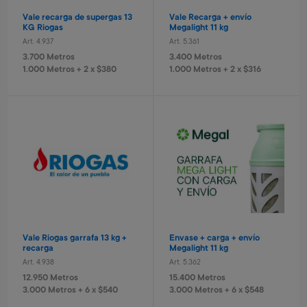
Valija Stitch 41 cm
Monopatin
Vale recarga de supergas 13
Vale Recarga + envío
Art. 521
Art. 679
KG Riogas
Megalight 11 kg
8.400 Metros
18.800 Metros
Art. 4.937
Art. 5.361
840 Metros + 4 x $560
1.880 Metros + 4 x $1.250
3.700 Metros
3.400 Metros
1.000 Metros + 2 x $380
1.000 Metros + 2 x $316
Valorant - USD 80
League of Legends - USD 5
Art. 5.466
Art. 5.467
15.600 Metros
1.000 Metros
Cámara recargable Stitch
Parlante portátil Spider
Vale Riogas garrafa 13 kg +
Envase + carga + envío
Art. 1.430
Art. 415
recarga
Megalight 11 kg
8.000 Metros
5.600 Metros
Art. 4.938
Art. 5.362
800 Metros + 4 x $530
1.120 Metros + 4 x $370
12.950 Metros
15.400 Metros
3.000 Metros + 6 x $540
3.000 Metros + 6 x $548