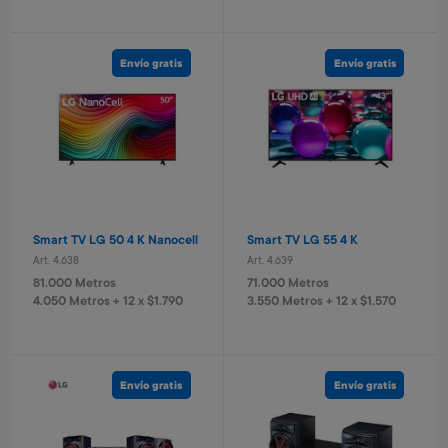
Vermouth Livenza Blanco
Gin Libertad London 750 ml
750 ml
Art. 5.525
Combo teclado y mouse
Art. 5.524
Logitech
2.800 Metros
Envío gratis
Envío gratis
1.000 Metros
460 Metros + 4 x $180
Art. 3.875
200 Metros + 4 x $60
5.000 Metros
1.000 Metros + 4 x $330
Smart TV LG 50 4 K Nanocell
Smart TV LG 55 4 K
Art. 4.638
Art. 4.639
81.000 Metros
71.000 Metros
4.050 Metros + 12 x $1.790
3.550 Metros + 12 x $1.570
Vino Cabernet Sauvignon
Vino Reserva Syrah tannat
roble Traversa
Viña Salort
Art. 5.439
Art. 5.441
Envío gratis
Envío gratis
800 Metros
1.200 Metros
160 Metros + 4 x $50
240 Metros + 4 x $75