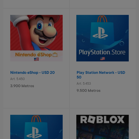
Laptop educativa bilingue
Set taladro con accesorios
Spiderman
infantil
Art. 4.621
Art. 2.293
9.600 Metros
1.400 Metros
960 Metros + 6 x $420
280 Metros + 4 x $90
Nintendo eShop - USD 20
Play Station Network - USD
50
Art. 5.450
Art. 5.453
3.900 Metros
9.500 Metros
Tablero basket pared
Pelota de basket n° 7
Avengers
Art. 712
Art. 4.820
1.300 Metros
3.200 Metros