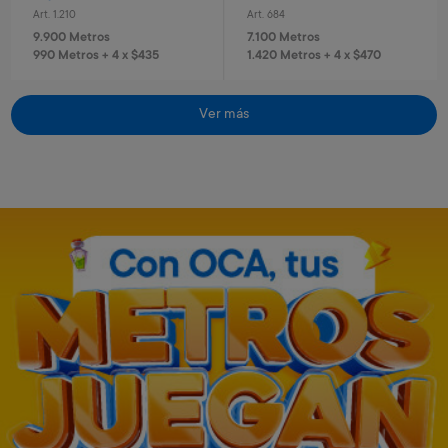
Art. 1.210
Art. 684
9.900 Metros
7.100 Metros
990 Metros + 4 x $435
1.420 Metros + 4 x $470
Ver más
Casco con luz rosa
Set de protección infantil
Art. 2.266
Art. 2.265
7.100 Metros
5.700 Metros
1.420 Metros + 4 x $470
1.140 Metros + 4 x $380