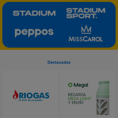
Art. 5.459
Art. 5.460
1.400 Metros
2.700 Metros
Tablet electrónica Frozen
Valija Spiderman 51 cm
Art. 3.791
Art. 520
6.500 Metros
10.400 Metros
1.300 Metros + 4 x $430
1.040 Metros + 4 x $690
Destacados
Valorant - USD 25
Valorant - USD 50
Art. 5.464
Art. 5.465
4.900 Metros
9.700 Metros