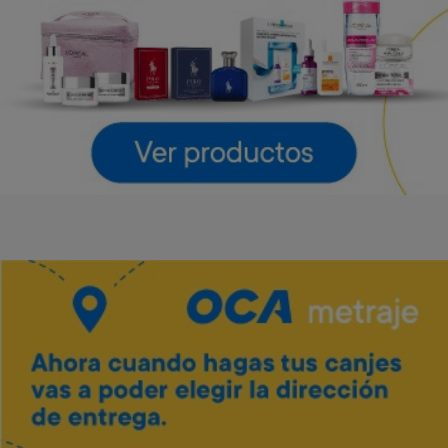
LG
LG
Art. 4.643
Art. 4.644
55.000 Metros
61.600 Metros
2.800 Metros + 12 x $1.220
3.100 Metros + 12 x $1.360
Vino Tannat merlot Traversa
Art. 5.444
700 Metros
Envío gratis
Envío gratis
140 Metros + 4 x $40
Barra de sonido LG 300 W
Parlante LG Xboom Stage
301 New
Art. 4.645
Art. 4.646
42.800 Metros
54.000 Metros
2.100 Metros + 12 x $950
2.700 Metros + 12 x $1.190