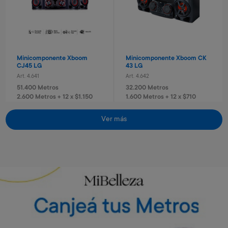
Minicomponente Xboom
Minicomponente Xboom CK
CJ45 LG
43 LG
Art. 4.641
Art. 4.642
51.400 Metros
32.200 Metros
2.600 Metros + 12 x $1.150
1.600 Metros + 12 x $710
Vino Rosé Traversa
Vino Sauvignon blanc
Traversa
Art. 5.442
Ver más
Art. 5.443
700 Metros
Envío gratis
Envío gratis
700 Metros
140 Metros + 4 x $40
170 Metros + 4 x $40
Torre de sonido RN5 Xboom
Torre de sonido RN7 Xboom