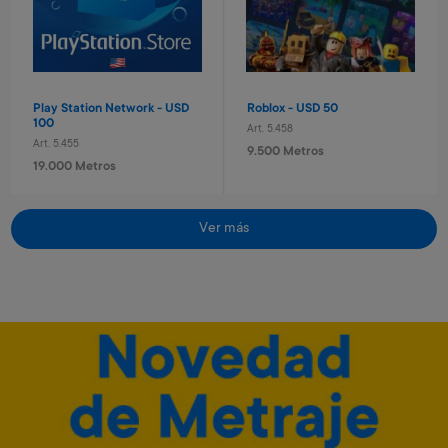
260 Metros + 4 x $80
640 Metros + 4 x $210
Play Station Network - USD
Roblox - USD 50
100
Art. 5.458
Art. 5.455
9.500 Metros
19.000 Metros
Ver más
Diario secreto electrónico
Tablet eléctronica Stitch
Stitch
Art. 3.172
Art. 1.129
6.500 Metros
8.600 Metros
1.300 Metros + 4 x $430
1.720 Metros + 4 x $570
Minecraft - 1720 minecoins
Minecraft - 3500 minecoins