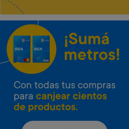
Envío gratis
Envío gratis
Microondas Inverter LG 25 L
Microondas Inverter LG 42 L
Neo Chef
con grill
Art. 4.651
Art. 4.652
37.000 Metros
47.800 Metros
1.900 Metros + 12 x $820
2.400 Metros + 12 x $1.060
Envío gratis
Envío gratis