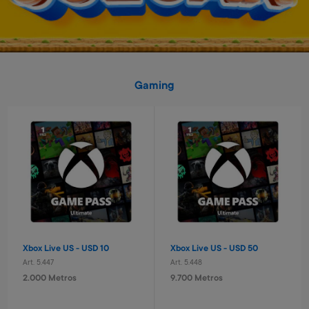
Gaming
Pelota basket n° 3 Capitan
Laptop educativa bilingue
América
Paw Patrol
Art. 2.517
Art. 4.620
1.200 Metros
9.600 Metros
240 Metros + 4 x $80
960 Metros + 6 x $420
Xbox Live US - USD 10
Xbox Live US - USD 50
Art. 5.447
Art. 5.448
2.000 Metros
9.700 Metros