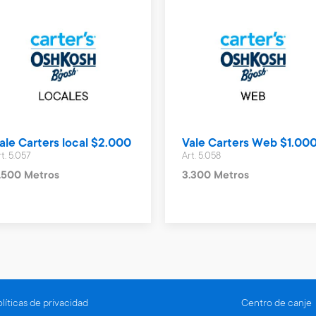
ale Carters local $2.000
Vale Carters Web $1.00
rt. 5.057
Art. 5.058
.500 Metros
3.300 Metros
líticas de privacidad
Centro de canje