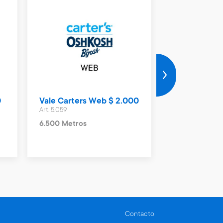
0
Vale Carters Web $ 2.000
Vale Hering
Art. 5.059
Art. 5.062
6.500 Metros
3.700 Metros
Contacto