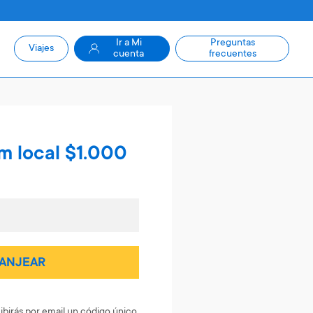
Ir a Mi
Preguntas
Viajes
cuenta
frecuentes
m local $1.000
ANJEAR
ibirás por email un código único