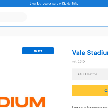
Elegí los regalos para el Día del Niño
Nuevo
Vale Stadiu
Art. 5.510
3.400 Metros.
C
Luego de la compra, rec