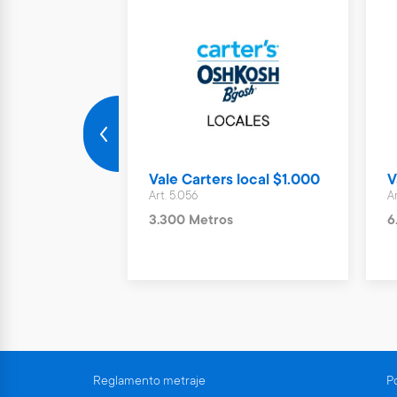
 Sport local $
Vale Carters local $1.000
V
Art. 5.056
A
3.300 Metros
6
Reglamento metraje
Po