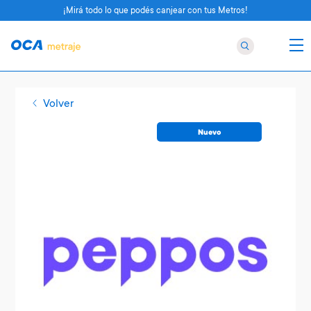
¡Mirá todo lo que podés canjear con tus Metros!
Volver
Nuevo