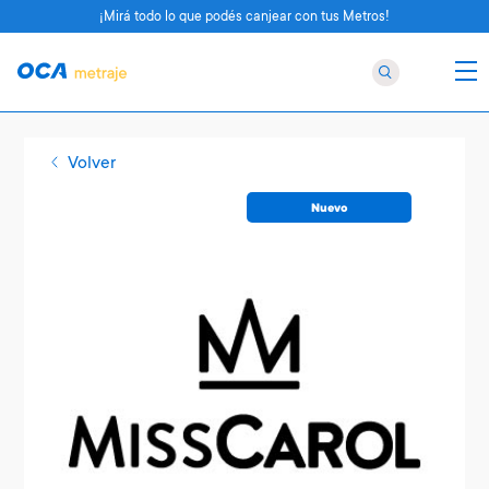
¡Mirá todo lo que podés canjear con tus Metros!
Volver
Nuevo