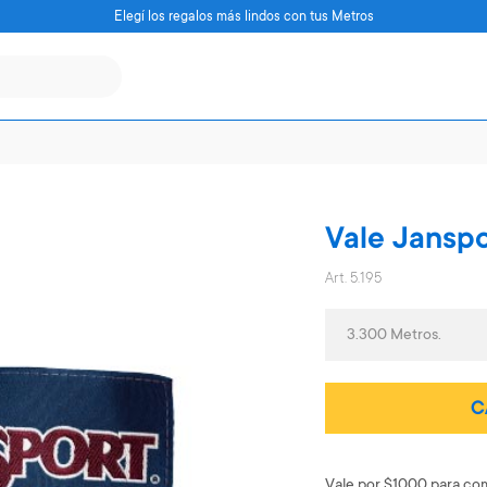
Elegí los regalos más lindos con tus Metros
Vale Jansp
Art. 5.195
3.300 Metros.
C
Vale por $1000 para com