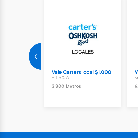
Nuevo
 Sport local $
Vale Carters local $1.000
V
Art. 5.056
A
3.300 Metros
6