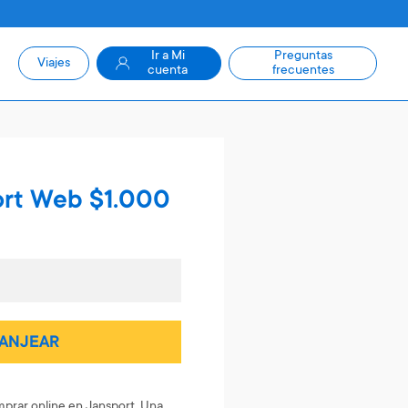
Ir a Mi
Preguntas
Viajes
cuenta
frecuentes
ort Web $1.000
ANJEAR
prar online en Jansport. Una