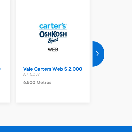
0
Vale Carters Web $ 2.000
Vale Hering
Art. 5.059
Art. 5.062
6.500 Metros
3.700 Metros