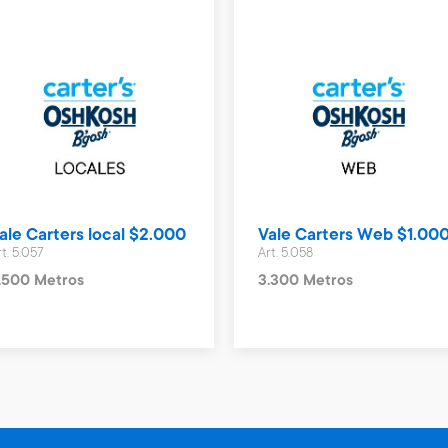
ale Carters local $2.000
Vale Carters Web $1.00
rt. 5.057
Art. 5.058
.500 Metros
3.300 Metros