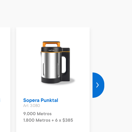
i
Sopera Punktal
Sopera Cuor
Art. 3.080
Art. 3.303
9.000 Metros
8.600 Metros
1.800 Metros + 6 x $385
860 Metros + 