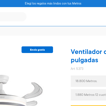
Elegí los regalos más lindos con tus Metros
Envío gratis
Ventilador 
pulgadas
Art. 5.373
18.800 Metros.
1.880 Metros 12 cuot