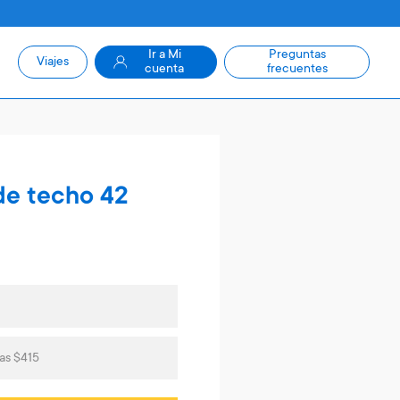
Ir a Mi
Preguntas
Viajes
cuenta
frecuentes
de techo 42
as $415