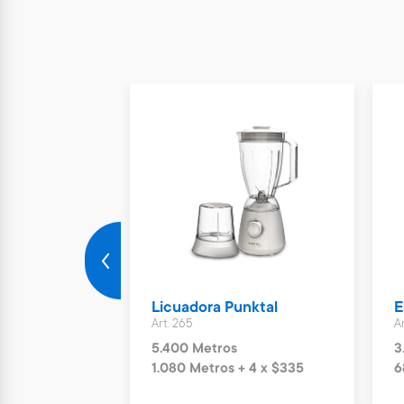
Midea
Licuadora Punktal
E
Art. 265
A
5.400 Metros
3
6 x $420
1.080 Metros + 4 x $335
6