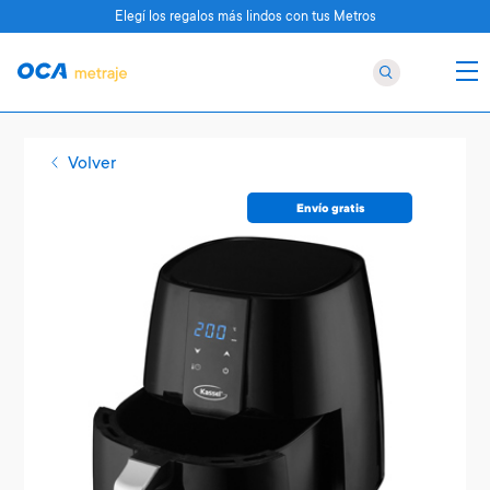
Elegí los regalos más lindos con tus Metros
Volver
Envío gratis