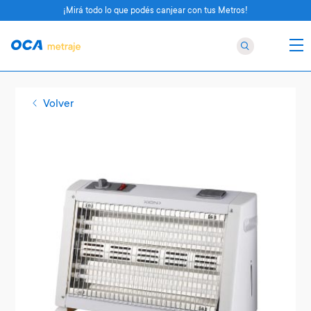
¡Mirá todo lo que podés canjear con tus Metros!
Volver