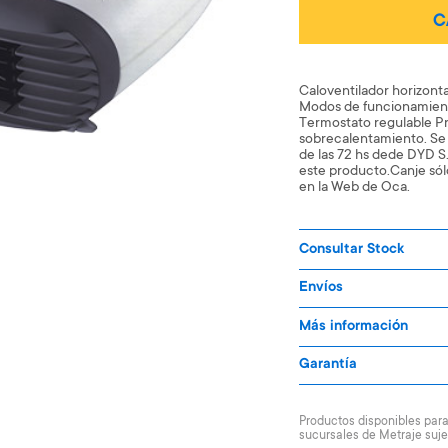
C
Caloventilador horizont
Modos de funcionamient
Termostato regulable P
sobrecalentamiento. Se
de las 72 hs dede DYD S.
este producto.Canje sól
en la Web de Oca.
Consultar Stock
Envíos
Más información
Garantía
Productos disponibles para 
sucursales de Metraje suje