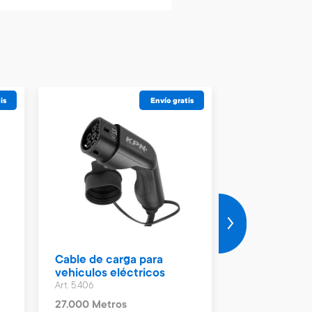
is
Envío gratis
Cable de carga para
Calienta cam
vehiculos eléctricos
pza Xion
Art. 5.406
Art. 5.528
27.000 Metros
3.800 Metros