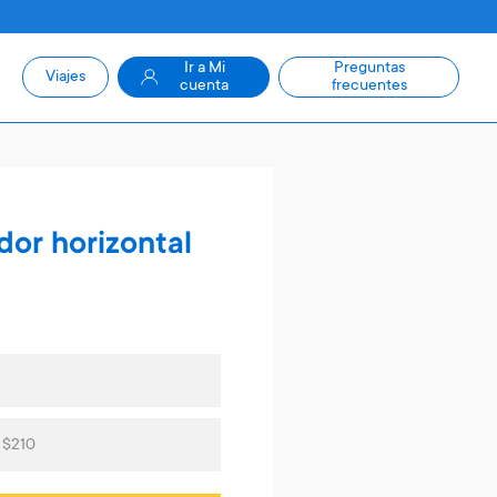
Ir a Mi
Preguntas
Viajes
cuenta
frecuentes
dor horizontal
 $210