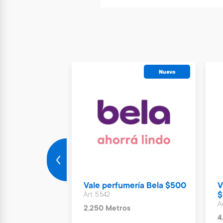
Envío gratis
Nuevo
rzos turbo
Vale perfumería Bela $500
V
Art. 5.542
$
Ar
2.250 Metros
4