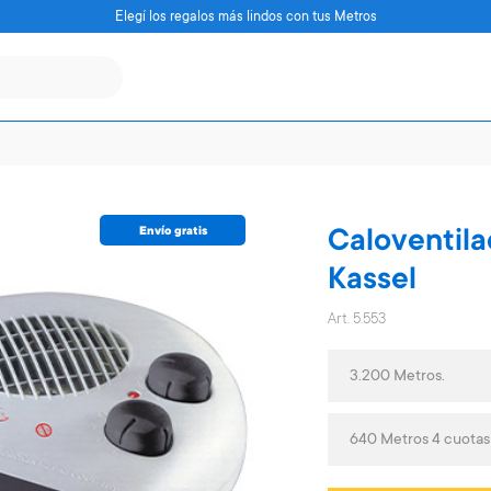
Elegí los regalos más lindos con tus Metros
Envío gratis
Caloventila
Kassel
Art. 5.553
3.200 Metros.
640 Metros 4 cuotas