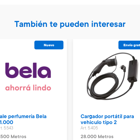
También te pueden interesar
Nuevo
Envío grat
ale perfumería Bela
Cargador portátil para
1.000
vehiculo tipo 2
t. 5.543
Art. 5.405
.500 Metros
28.000 Metros