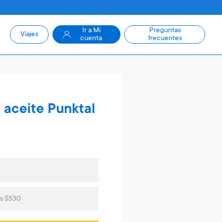
Ir a Mi
Preguntas
Viajes
cuenta
frecuentes
n aceite Punktal
as $530