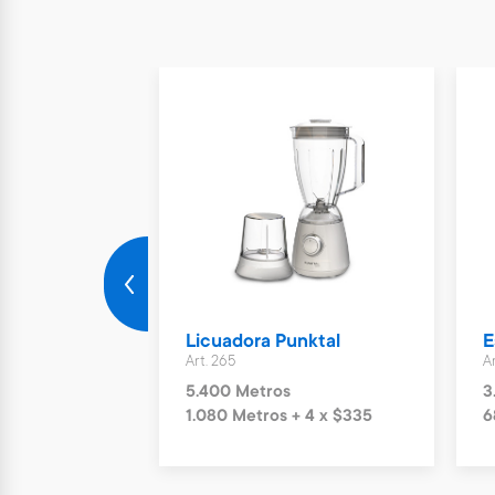
Midea
Licuadora Punktal
E
Art. 265
A
5.400 Metros
3
6 x $420
1.080 Metros + 4 x $335
6