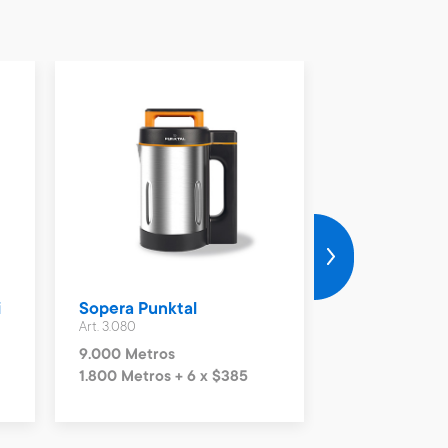
i
Sopera Punktal
Sopera Cuor
Art. 3.080
Art. 3.303
9.000 Metros
8.600 Metros
1.800 Metros + 6 x $385
860 Metros + 