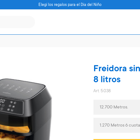
Elegí los regalos para el Día del Niño
Freidora si
8 litros
Art. 5.038
12.700 Metros.
1.270 Metros 6 cuot