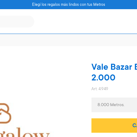
Elegí los regalos más lindos con tus Metros
Vale Bazar
2.000
Art. 4.949
8.000 Metros.
C