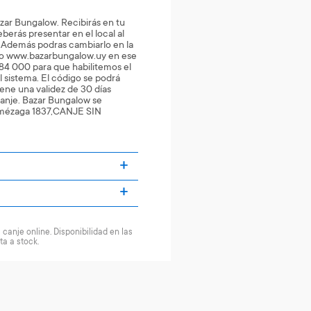
zar Bungalow. Recibirás en tu
erás presentar en el local al
Además podras cambiarlo en la
io www.bazarbungalow.uy en ese
284 000 para que habilitemos el
l sistema. El código se podrá
tiene una validez de 30 días
anje. Bazar Bungalow se
Amézaga 1837,CANJE SIN
canje online. Disponibilidad en las
ta a stock.