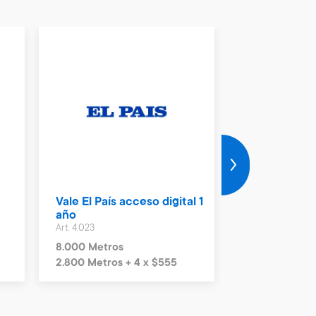
Vale El País acceso digital 1
Vale El Pais d
año
Pais
Art. 4.023
Art. 4.024
8.000 Metros
13.400 Metro
2.800 Metros + 4 x $555
4.690 Metros +