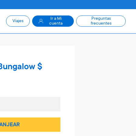
Ir a Mi
Preguntas
Viajes
cuenta
frecuentes
 Bungalow $
ANJEAR