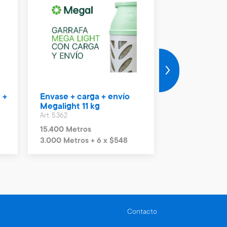
 +
Envase + carga + envío
Vale Naftas 
Megalight 11 kg
Art. 4.990
Art. 5.362
2.300 Metros
15.400 Metros
3.000 Metros + 6 x $548
Contacto