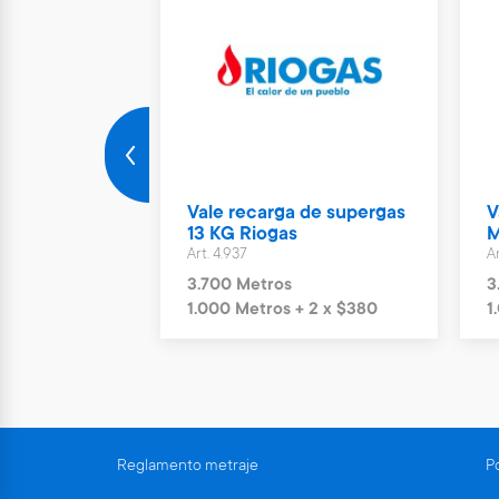
rto Parking
Vale recarga de supergas
V
ías
13 KG Riogas
M
Art. 4.937
Ar
s
3.700 Metros
3
+ 6 x $1.244
1.000 Metros + 2 x $380
1
Reglamento metraje
Po