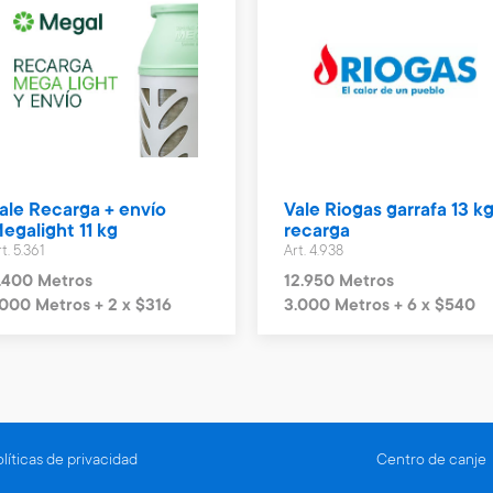
ale Recarga + envío
Vale Riogas garrafa 13 kg
egalight 11 kg
recarga
t. 5.361
Art. 4.938
.400 Metros
12.950 Metros
.000 Metros + 2 x $316
3.000 Metros + 6 x $540
líticas de privacidad
Centro de canje