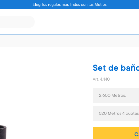
Elegí los regalos más lindos con tus Metros
Set de baño
Art. 4.440
2.600 Metros.
520 Metros 4 cuotas
C