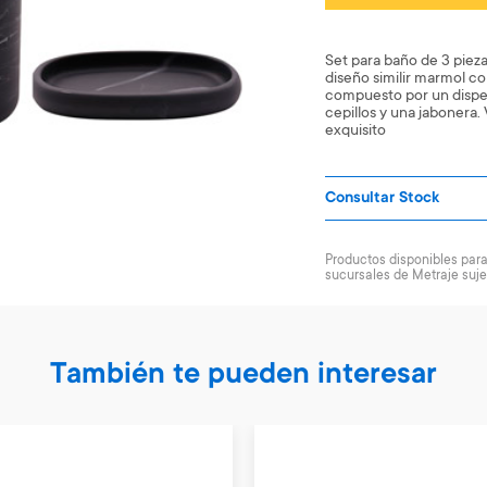
Set para baño de 3 piez
diseño similir marmol co
compuesto por un dispe
cepillos y una jabonera.
exquisito
Consultar Stock
Productos disponibles para 
sucursales de Metraje suje
También te pueden interesar