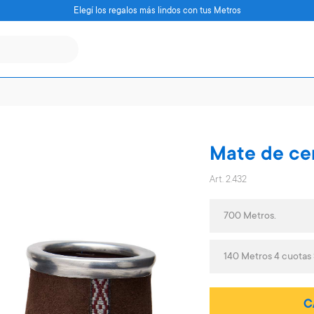
Elegí los regalos más lindos con tus Metros
Mate de ce
Art. 2.432
700 Metros.
140 Metros 4 cuotas
C