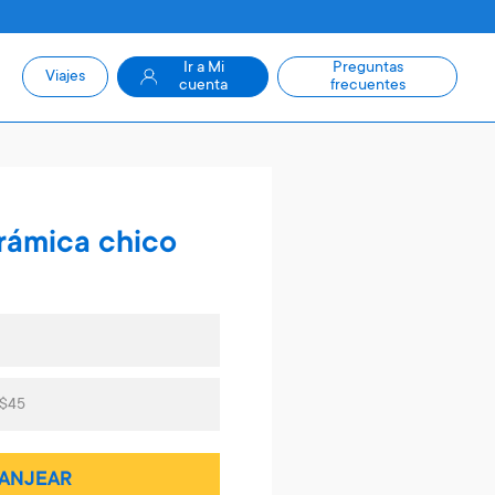
Ir a Mi
Preguntas
Viajes
cuenta
frecuentes
rámica chico
 $45
ANJEAR