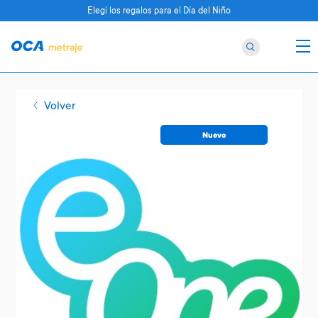
Elegí los regalos para el Día del Niño
Volver
Nuevo