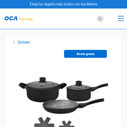
Elegí los regalos más lindos con tus Metros
Volver
Envío gratis