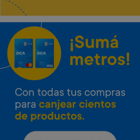
Envío gratis
Envío gratis
Microondas Inverter LG 25 L
Microondas Inverter LG 42 L
Neo Chef
con grill
Art. 4.651
Art. 4.652
37.000 Metros
47.800 Metros
1.900 Metros + 12 x $820
2.400 Metros + 12 x $1.060
Envío gratis
Envío gratis