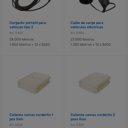
Art. 5.338
10.000 Metros
380 Metros + 4 x $120
380 Metros + 4 x $120
3.300 Metros
3.000 Metros + 4 x $511
Cargador portátil para
Cable de carga para
vehiculo tipo 2
vehiculos eléctricos
Nuevo
Nuevo
Art. 5.405
Art. 5.406
28.000 Metros
27.000 Metros
1.400 Metros + 12 x $620
1.350 Metros + 12 x $600
Juego de bingo Bluey
Reloj infantil Stitch
Vale Aeropuerto Parking
Vale Aeropuerto Parking
Art. 1.980
Art. 319
abierto 15 días
techado 15 días
1.400 Metros
1.300 Metros
Art. 5.359
Art. 5.360
280 Metros + 4 x $90
260 Metros + 4 x $80
20.000 Metros
30.000 Metros
3.000 Metros + 6 x $798
3.000 Metros + 6 x $1.244
Calienta camas corderito 1
Calienta camas corderito 2
pza Xion
pzas Xion
Art. 5.528
Art. 5.529