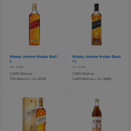
Estufa 5 cuarzos turbo
Kassel
Art. 5.554
9.700 Metros
970 Metros + 4 x $640
Whisky Johnnie Walker Red 1
Whisky Johnnie Walker Black
L
1 L
Pelota de fútbol N° 5
Pelota de fútbol N 5 amarillo
Art. 4.248
Art. 4.046
Art. 3.820
Art. 3.821
3.600 Metros
7.400 Metros
1.300 Metros
1.500 Metros
720 Metros + 4 x $235
1.480 Metros + 4 x $485
260 Metros + 4 x $80
300 Metros + 4 x $100