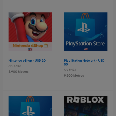
Laptop educativa bilingue
Set taladro con accesorios
Spiderman
infantil
Art. 4.621
Art. 2.293
9.600 Metros
1.400 Metros
960 Metros + 6 x $420
280 Metros + 4 x $90
Nintendo eShop - USD 20
Play Station Network - USD
50
Art. 5.450
Art. 5.453
3.900 Metros
9.500 Metros
Tablero basket pared
Pelota de basket n° 7
Avengers
Art. 712
Art. 4.820
1.300 Metros
3.200 Metros