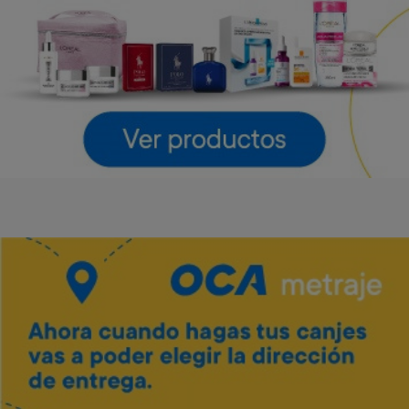
LG
LG
Art. 4.643
Art. 4.644
55.000 Metros
61.600 Metros
2.800 Metros + 12 x $1.220
3.100 Metros + 12 x $1.360
Vino Tannat merlot Traversa
Art. 5.444
700 Metros
Envío gratis
Envío gratis
140 Metros + 4 x $40
Barra de sonido LG 300 W
Parlante LG Xboom Stage
301 New
Art. 4.645
Art. 4.646
42.800 Metros
54.000 Metros
2.100 Metros + 12 x $950
2.700 Metros + 12 x $1.190