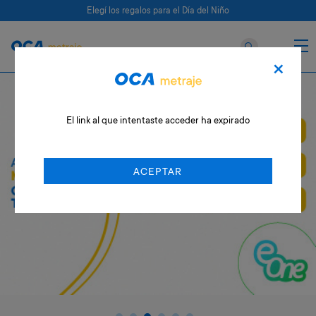
Elegí los regalos para el Día del Niño
×
El link al que intentaste acceder ha expirado
ACEPTAR