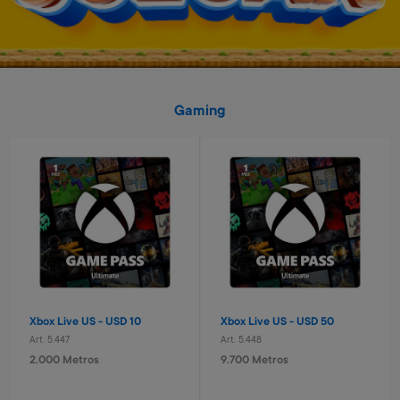
Gaming
Pelota basket n° 3 Capitan
Laptop educativa bilingue
América
Paw Patrol
Art. 2.517
Art. 4.620
1.200 Metros
9.600 Metros
240 Metros + 4 x $80
960 Metros + 6 x $420
Xbox Live US - USD 10
Xbox Live US - USD 50
Art. 5.447
Art. 5.448
2.000 Metros
9.700 Metros