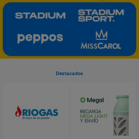
Art. 5.459
Art. 5.460
1.400 Metros
2.700 Metros
Tablet electrónica Frozen
Valija Spiderman 51 cm
Art. 3.791
Art. 520
6.500 Metros
10.400 Metros
1.300 Metros + 4 x $430
1.040 Metros + 4 x $690
Destacados
Valorant - USD 25
Valorant - USD 50
Art. 5.464
Art. 5.465
4.900 Metros
9.700 Metros