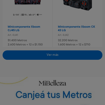
Minicomponente Xboom
Minicomponente Xboom CK
CJ45 LG
43 LG
Art. 4.641
Art. 4.642
51.400 Metros
32.200 Metros
2.600 Metros + 12 x $1.150
1.600 Metros + 12 x $710
Vino Rosé Traversa
Vino Sauvignon blanc
Traversa
Art. 5.442
Ver más
Art. 5.443
700 Metros
Envío gratis
Envío gratis
700 Metros
140 Metros + 4 x $40
170 Metros + 4 x $40
Torre de sonido RN5 Xboom
Torre de sonido RN7 Xboom