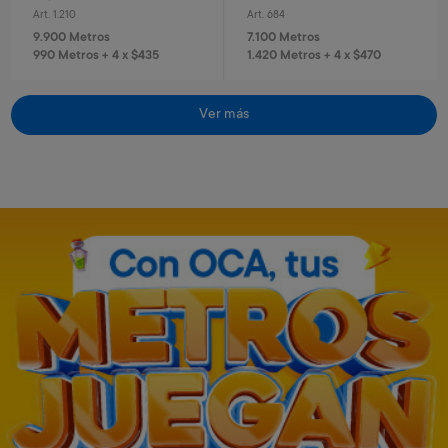
Art. 1.210
Art. 684
9.900 Metros
7.100 Metros
990 Metros + 4 x $435
1.420 Metros + 4 x $470
Ver más
Casco con luz rosa
Set de protección infantil
Art. 2.266
Art. 2.265
7.100 Metros
5.700 Metros
1.420 Metros + 4 x $470
1.140 Metros + 4 x $380