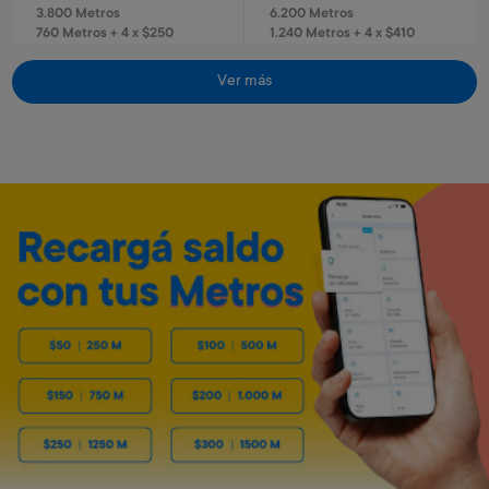
3.800 Metros
6.200 Metros
760 Metros + 4 x $250
1.240 Metros + 4 x $410
Ver más
Envío gratis
Envío gratis
Reloj infantil Spiderman
El juego del tránsito
Art. 320
Art. 3.103
1.300 Metros
1.800 Metros
260 Metros + 4 x $80
360 Metros + 4 x $115
Caloventilador horizontal
Estufa de 4 cuarzos turbo
Kassel
Kassel
Art. 5.553
Art. 5.550
3.200 Metros
11.400 Metros
640 Metros + 4 x $210
1.140 Metros + 6 x $500
Envío gratis
Envío gratis