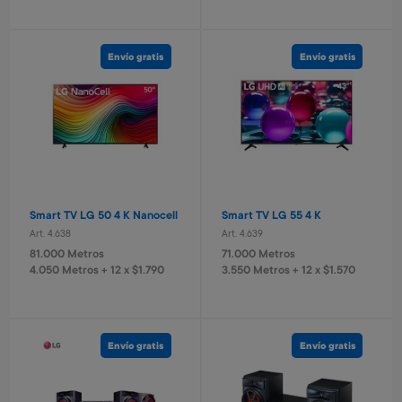
Vermouth Livenza Blanco
Gin Libertad London 750 ml
750 ml
Art. 5.525
Combo teclado y mouse
Art. 5.524
Logitech
2.800 Metros
Envío gratis
Envío gratis
1.000 Metros
460 Metros + 4 x $180
Art. 3.875
200 Metros + 4 x $60
5.000 Metros
1.000 Metros + 4 x $330
Smart TV LG 50 4 K Nanocell
Smart TV LG 55 4 K
Art. 4.638
Art. 4.639
81.000 Metros
71.000 Metros
4.050 Metros + 12 x $1.790
3.550 Metros + 12 x $1.570
Vino Cabernet Sauvignon
Vino Reserva Syrah tannat
roble Traversa
Viña Salort
Art. 5.439
Art. 5.441
Envío gratis
Envío gratis
800 Metros
1.200 Metros
160 Metros + 4 x $50
240 Metros + 4 x $75