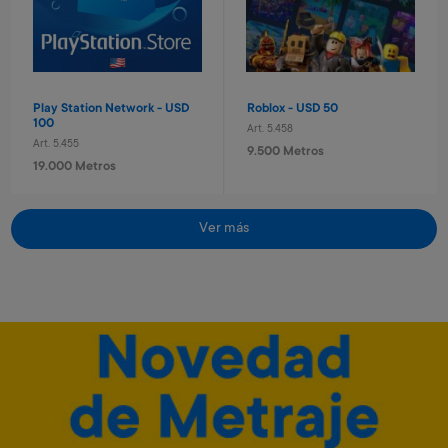
260 Metros + 4 x $80
640 Metros + 4 x $210
Play Station Network - USD
Roblox - USD 50
100
Art. 5.458
Art. 5.455
9.500 Metros
19.000 Metros
Ver más
Diario secreto electrónico
Tablet eléctronica Stitch
Stitch
Art. 3.172
Art. 1.129
6.500 Metros
8.600 Metros
1.300 Metros + 4 x $430
1.720 Metros + 4 x $570
Minecraft - 1720 minecoins
Minecraft - 3500 minecoins