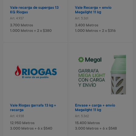
Valija Stitch 41 cm
Monopatin
Vale recarga de supergas 13
Vale Recarga + envío
Art. 521
Art. 679
KG Riogas
Megalight 11 kg
8.400 Metros
18.800 Metros
Art. 4.937
Art. 5.361
840 Metros + 4 x $560
1.880 Metros + 4 x $1.250
3.700 Metros
3.400 Metros
1.000 Metros + 2 x $380
1.000 Metros + 2 x $316
Valorant - USD 80
League of Legends - USD 5
Art. 5.466
Art. 5.467
15.600 Metros
1.000 Metros
Cámara recargable Stitch
Parlante portátil Spider
Vale Riogas garrafa 13 kg +
Envase + carga + envío
Art. 1.430
Art. 415
recarga
Megalight 11 kg
8.000 Metros
5.600 Metros
Art. 4.938
Art. 5.362
800 Metros + 4 x $530
1.120 Metros + 4 x $370
12.950 Metros
15.400 Metros
3.000 Metros + 6 x $540
3.000 Metros + 6 x $548