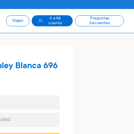
Ir a Mi
Preguntas
Viajes
cuenta
frecuentes
nley Blanca 696
s $550