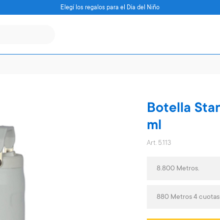
Elegí los regalos para el Día del Niño
Botella Sta
ml
Art. 5.113
8.800 Metros.
880 Metros 4 cuota