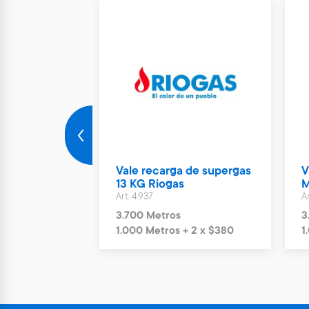
Nuevo
rto Parking
Vale recarga de supergas
V
ías
13 KG Riogas
M
Art. 4.937
Ar
s
3.700 Metros
3
+ 6 x $1.244
1.000 Metros + 2 x $380
1