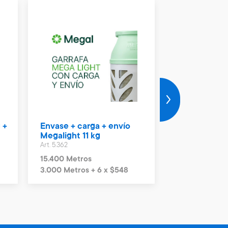
 +
Envase + carga + envío
Vale Naftas 
Megalight 11 kg
Art. 4.990
Art. 5.362
2.300 Metros
15.400 Metros
3.000 Metros + 6 x $548