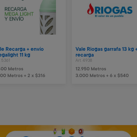
le Recarga + envío
Vale Riogas garrafa 13 kg 
galight 11 kg
recarga
. 5.361
Art. 4.938
400 Metros
12.950 Metros
000 Metros + 2 x $316
3.000 Metros + 6 x $540