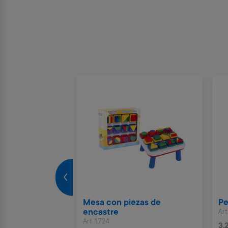
do y mouse
Mesa con piezas de
Pe
encastre
Art
Art. 1.724
3.