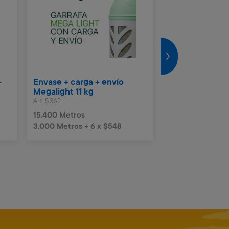
+
Envase + carga + envío
Vale Naftas $5
Megalight 11 kg
Art. 4.990
Art. 5.362
2.300 Metros
15.400 Metros
3.000 Metros + 6 x $548