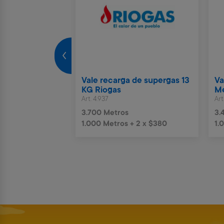
rto Parking
Vale recarga de supergas 13
Va
ías
KG Riogas
Me
Art. 4.937
Art
s
3.700 Metros
3.
 6 x $1.244
1.000 Metros + 2 x $380
1.