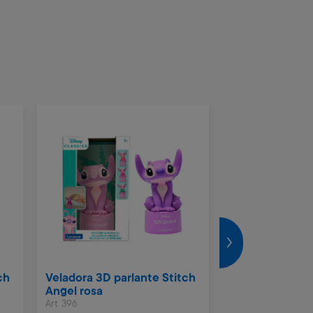
ch
Veladora 3D parlante Stitch
Set tiza forma
Angel rosa
Art. 1.240
Art. 396
2.700 Metros