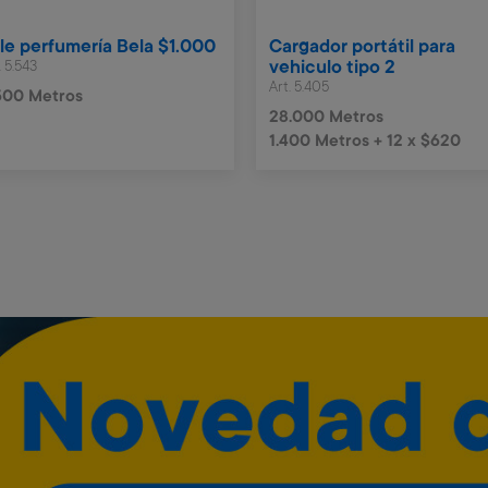
le perfumería Bela $1.000
Cargador portátil para
. 5.543
vehiculo tipo 2
Art. 5.405
500 Metros
28.000 Metros
1.400 Metros + 12 x $620