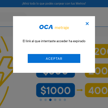
¡Mirá todo lo que podés canjear con tus Metros!
×
El link al que intentaste acceder ha expirado
ACEPTAR