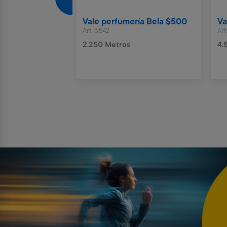
rzos turbo
Vale perfumería Bela $500
Va
Art. 5.542
Art
2.250 Metros
4.
4 x $640