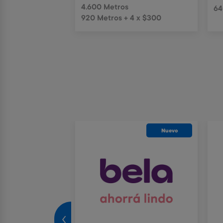
4.600 Metros
64
+ 4 x $330
920 Metros + 4 x $300
Envío gratis
Nuevo