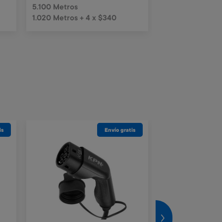
5.100 Metros
540 Metros + 4 
1.020 Metros + 4 x $340
is
Envío gratis