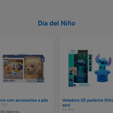
Dia del Niño
rro con accesorios a pila
Veladora 3D parlante Stit
. 1.501
azul
Art. 395
200 Metros