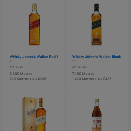
Estufa 5 cuarzos turbo
Kassel
Art. 5.554
9.700 Metros
970 Metros + 4 x $640
Whisky Johnnie Walker Red 1
Whisky Johnnie Walker Black
L
1 L
Pelota de fútbol N° 5
Pelota de fútbol N 5 amarillo
Art. 4.248
Art. 4.046
Art. 3.820
Art. 3.821
3.600 Metros
7.400 Metros
1.300 Metros
1.500 Metros
720 Metros + 4 x $235
1.480 Metros + 4 x $485
260 Metros + 4 x $80
300 Metros + 4 x $100