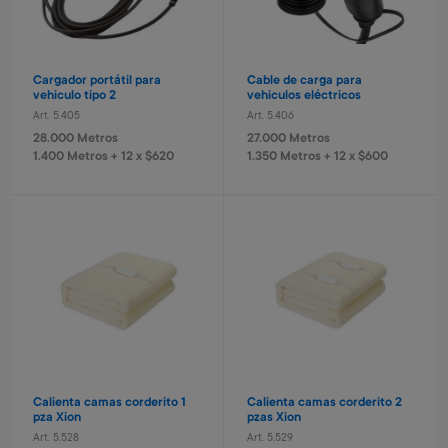
Art. 5.338
10.000 Metros
380 Metros + 4 x $120
380 Metros + 4 x $120
3.300 Metros
3.000 Metros + 4 x $511
Cargador portátil para
Cable de carga para
vehiculo tipo 2
vehiculos eléctricos
Nuevo
Nuevo
Art. 5.405
Art. 5.406
28.000 Metros
27.000 Metros
1.400 Metros + 12 x $620
1.350 Metros + 12 x $600
Juego de bingo Bluey
Reloj infantil Stitch
Vale Aeropuerto Parking
Vale Aeropuerto Parking
Art. 1.980
Art. 319
abierto 15 días
techado 15 días
1.400 Metros
1.300 Metros
Art. 5.359
Art. 5.360
280 Metros + 4 x $90
260 Metros + 4 x $80
20.000 Metros
30.000 Metros
3.000 Metros + 6 x $798
3.000 Metros + 6 x $1.244
Calienta camas corderito 1
Calienta camas corderito 2
pza Xion
pzas Xion
Art. 5.528
Art. 5.529