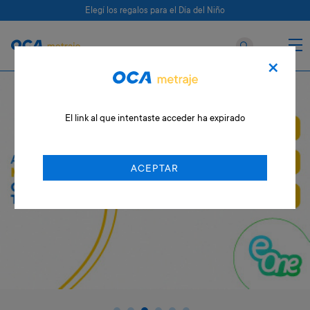
Elegí los regalos para el Día del Niño
×
El link al que intentaste acceder ha expirado
ACEPTAR