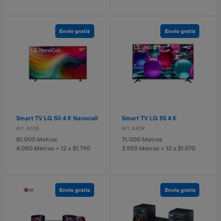
Vermouth Livenza Blanco
Gin Libertad London 750 ml
750 ml
Art. 5.525
Combo teclado y mouse
Art. 5.524
Logitech
2.800 Metros
Envío gratis
Envío gratis
1.000 Metros
460 Metros + 4 x $180
Art. 3.875
200 Metros + 4 x $60
5.000 Metros
1.000 Metros + 4 x $330
Smart TV LG 50 4 K Nanocell
Smart TV LG 55 4 K
Art. 4.638
Art. 4.639
81.000 Metros
71.000 Metros
4.050 Metros + 12 x $1.790
3.550 Metros + 12 x $1.570
Vino Cabernet Sauvignon
Vino Reserva Syrah tannat
roble Traversa
Viña Salort
Art. 5.439
Art. 5.441
Envío gratis
Envío gratis
800 Metros
1.200 Metros
160 Metros + 4 x $50
240 Metros + 4 x $75