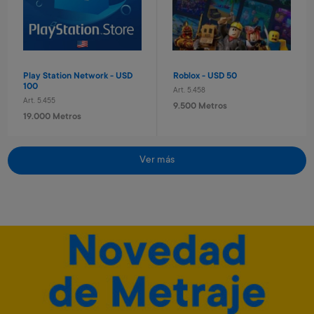
260 Metros + 4 x $80
640 Metros + 4 x $210
Play Station Network - USD
Roblox - USD 50
100
Art. 5.458
Art. 5.455
9.500 Metros
19.000 Metros
Ver más
Diario secreto electrónico
Tablet eléctronica Stitch
Stitch
Art. 3.172
Art. 1.129
6.500 Metros
8.600 Metros
1.300 Metros + 4 x $430
1.720 Metros + 4 x $570
Minecraft - 1720 minecoins
Minecraft - 3500 minecoins