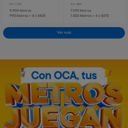
Art. 1.210
Art. 684
9.900 Metros
7.100 Metros
990 Metros + 4 x $435
1.420 Metros + 4 x $470
Ver más
Casco con luz rosa
Set de protección infantil
Art. 2.266
Art. 2.265
7.100 Metros
5.700 Metros
1.420 Metros + 4 x $470
1.140 Metros + 4 x $380