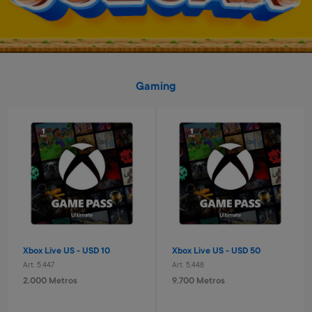
Gaming
Pelota basket n° 3 Capitan
Laptop educativa bilingue
América
Paw Patrol
Art. 2.517
Art. 4.620
1.200 Metros
9.600 Metros
240 Metros + 4 x $80
960 Metros + 6 x $420
Xbox Live US - USD 10
Xbox Live US - USD 50
Art. 5.447
Art. 5.448
2.000 Metros
9.700 Metros