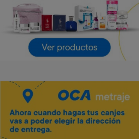
LG
LG
Art. 4.643
Art. 4.644
55.000 Metros
61.600 Metros
2.800 Metros + 12 x $1.220
3.100 Metros + 12 x $1.360
Vino Tannat merlot Traversa
Art. 5.444
700 Metros
Envío gratis
Envío gratis
140 Metros + 4 x $40
Barra de sonido LG 300 W
Parlante LG Xboom Stage
301 New
Art. 4.645
Art. 4.646
42.800 Metros
54.000 Metros
2.100 Metros + 12 x $950
2.700 Metros + 12 x $1.190