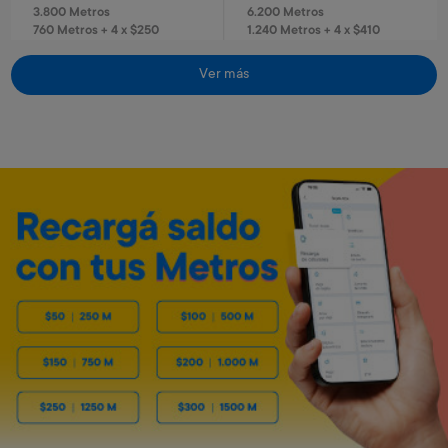
3.800 Metros
6.200 Metros
760 Metros + 4 x $250
1.240 Metros + 4 x $410
Ver más
Envío gratis
Envío gratis
Reloj infantil Spiderman
El juego del tránsito
Art. 320
Art. 3.103
1.300 Metros
1.800 Metros
260 Metros + 4 x $80
360 Metros + 4 x $115
Caloventilador horizontal
Estufa de 4 cuarzos turbo
Kassel
Kassel
Art. 5.553
Art. 5.550
3.200 Metros
11.400 Metros
640 Metros + 4 x $210
1.140 Metros + 6 x $500
Envío gratis
Envío gratis