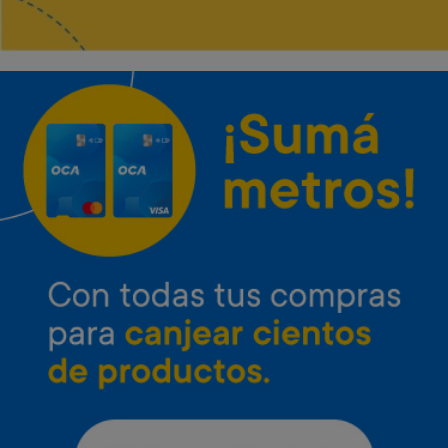
Envío gratis
Envío gratis
Microondas Inverter LG 25 L
Microondas Inverter LG 42 L
Neo Chef
con grill
Art. 4.651
Art. 4.652
37.000 Metros
47.800 Metros
1.900 Metros + 12 x $820
2.400 Metros + 12 x $1.060
Envío gratis
Envío gratis