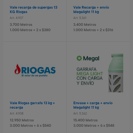
Valija Stitch 41 cm
Monopatin
Vale recarga de supergas 13
Vale Recarga + envío
Art. 521
Art. 679
KG Riogas
Megalight 11 kg
8.400 Metros
18.800 Metros
Art. 4.937
Art. 5.361
840 Metros + 4 x $560
1.880 Metros + 4 x $1.250
3.700 Metros
3.400 Metros
1.000 Metros + 2 x $380
1.000 Metros + 2 x $316
Valorant - USD 80
League of Legends - USD 5
Art. 5.466
Art. 5.467
15.600 Metros
1.000 Metros
Cámara recargable Stitch
Parlante portátil Spider
Vale Riogas garrafa 13 kg +
Envase + carga + envío
Art. 1.430
Art. 415
recarga
Megalight 11 kg
8.000 Metros
5.600 Metros
Art. 4.938
Art. 5.362
800 Metros + 4 x $530
1.120 Metros + 4 x $370
12.950 Metros
15.400 Metros
3.000 Metros + 6 x $540
3.000 Metros + 6 x $548