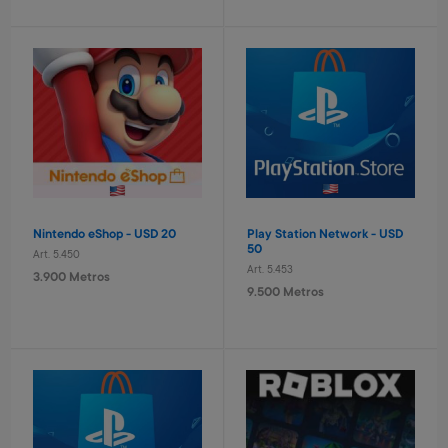
Laptop educativa bilingue
Set taladro con accesorios
Spiderman
infantil
Art. 4.621
Art. 2.293
9.600 Metros
1.400 Metros
960 Metros + 6 x $420
280 Metros + 4 x $90
Nintendo eShop - USD 20
Play Station Network - USD
50
Art. 5.450
Art. 5.453
3.900 Metros
9.500 Metros
Tablero basket pared
Pelota de basket n° 7
Avengers
Art. 712
Art. 4.820
1.300 Metros
3.200 Metros