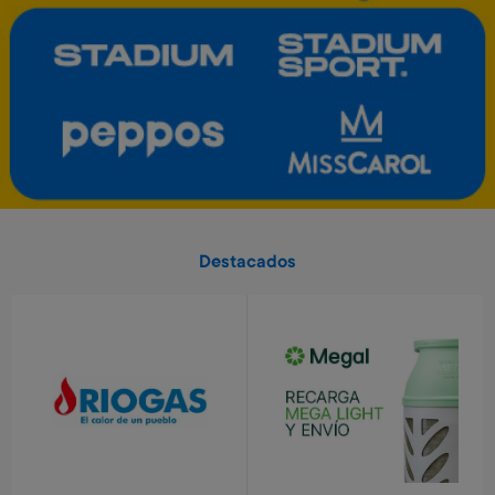
Art. 5.459
Art. 5.460
1.400 Metros
2.700 Metros
Tablet electrónica Frozen
Valija Spiderman 51 cm
Art. 3.791
Art. 520
6.500 Metros
10.400 Metros
1.300 Metros + 4 x $430
1.040 Metros + 4 x $690
Destacados
Valorant - USD 25
Valorant - USD 50
Art. 5.464
Art. 5.465
4.900 Metros
9.700 Metros