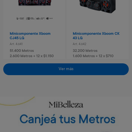
Minicomponente Xboom
Minicomponente Xboom CK
CJ45 LG
43 LG
Art. 4.641
Art. 4.642
51.400 Metros
32.200 Metros
2.600 Metros + 12 x $1.150
1.600 Metros + 12 x $710
Vino Rosé Traversa
Vino Sauvignon blanc
Traversa
Art. 5.442
Ver más
Art. 5.443
700 Metros
Envío gratis
Envío gratis
700 Metros
140 Metros + 4 x $40
170 Metros + 4 x $40
Torre de sonido RN5 Xboom
Torre de sonido RN7 Xboom