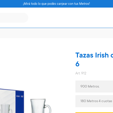
¡Mirá todo lo que podés canjear con tus Metros!
Tazas Irish 
6
Art. 912
900 Metros.
180 Metros 4 cuotas